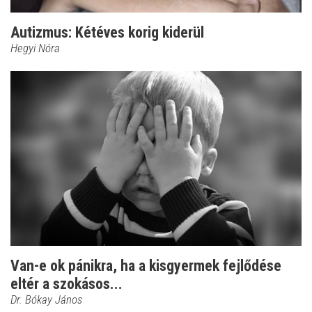
Autizmus: Kétéves korig kiderül
Hegyi Nóra
Van-e ok pánikra, ha a kisgyermek fejlődése
eltér a szokásos...
Dr. Bókay János