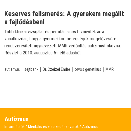
Keserves felismerés: A gyerekem megállt
a fejlődésben!
Több klinikai vizsgálat és per után sincs bizonyíték arra
vonatkozóan, hogy a gyermekkori betegségek megelőzésére
rendszeresített úgynevezett MMR védőoltás autizmust okozna.
Részlet a 2010. augusztus 5-i élő adásból.
autizmus
sejtbank
Dr. Czeizel Endre
orvos genetikus
MMR
Autizmus
Információk
Mentális és viselkedészavarok
Autizmus