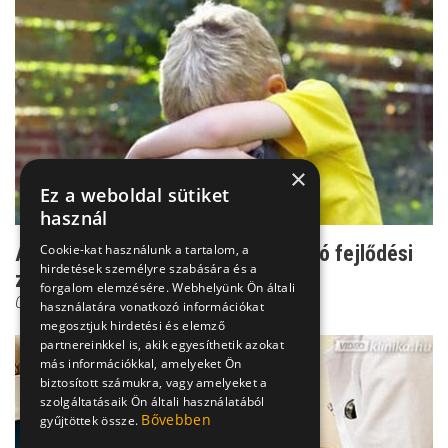
×
Ez a weboldal sütiket
használ
Cookie-kat használunk a tartalom, a
Autizmus - a közösségtől elválasztó fejlődési
hirdetések személyre szabására és a
zavar
forgalom elemzésére. Webhelyünk Ön általi
Csenki Laura
használatára vonatkozó információkat
megosztjuk hirdetési és elemző
partnereinkkel is, akik egyesíthetik azokat
más információkkal, amelyeket Ön
biztosított számukra, vagy amelyeket a
szolgáltatásaik Ön általi használatából
Bővebben
gyűjtöttek össze.