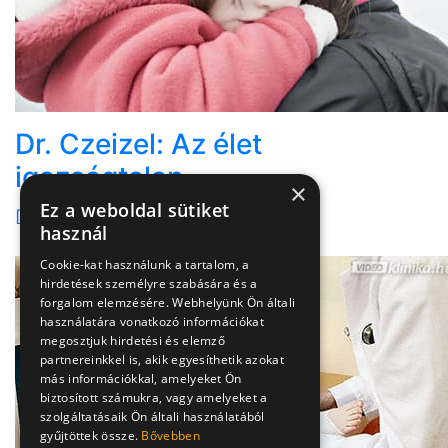
Dr. Czeizel: Az élet
igazságtalan
×
Ez a weboldal sütiket
Dr. Czeizel Endre
használ
Cookie-kat használunk a tartalom, a
hirdetések személyre szabására és a
forgalom elemzésére. Webhelyünk Ön általi
használatára vonatkozó információkat
megosztjuk hirdetési és elemző
partnereinkkel is, akik egyesíthetik azokat
más információkkal, amelyeket Ön
biztosított számukra, vagy amelyeket a
szolgáltatásaik Ön általi használatából
gyűjtöttek össze.
Bővebben