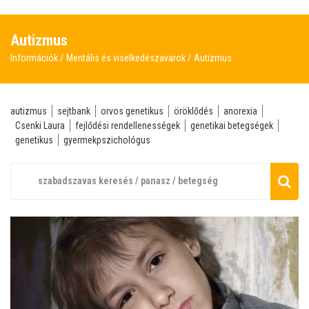
Autizmus
Információk
Mentális és viselkedészavarok
Autizmus
autizmus
sejtbank
orvos genetikus
öröklődés
anorexia
Csenki Laura
fejlődési rendellenességek
genetikai betegségek
genetikus
gyermekpszichológus