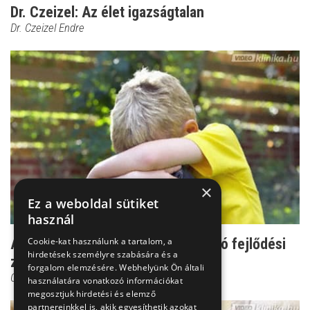
Dr. Czeizel: Az élet igazságtalan
Dr. Czeizel Endre
×
Ez a weboldal sütiket
használ
Autizmus - a közösségtől elválasztó fejlődési
Cookie-kat használunk a tartalom, a
hirdetések személyre szabására és a
zavar
forgalom elemzésére. Webhelyünk Ön általi
Csenki Laura
használatára vonatkozó információkat
megosztjuk hirdetési és elemző
partnereinkkel is, akik egyesíthetik azokat