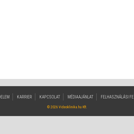
DELEM
KARRIER
KAPCSOLAT
MÉDIAAJÁNLAT
FELHASZNÁLÁSI FE
© 2026 Videoklinika.hu Kft.