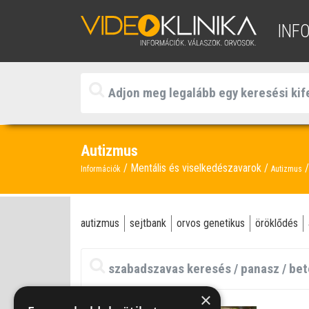
INF
Autizmus
Mentális és viselkedészavarok
Információk
Autizmus
autizmus
sejtbank
orvos genetikus
öröklődés
×