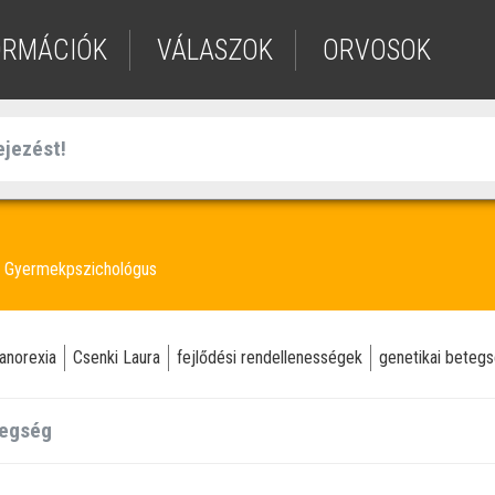
ORMÁCIÓK
VÁLASZOK
ORVOSOK
Gyermekpszichológus
anorexia
Csenki Laura
fejlődési rendellenességek
genetikai beteg