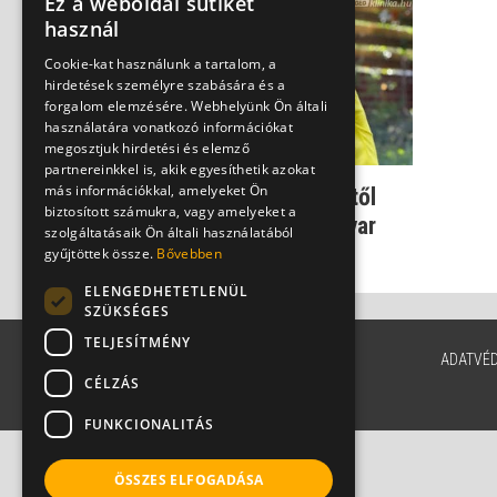
Ez a weboldal sütiket
használ
Cookie-kat használunk a tartalom, a
hirdetések személyre szabására és a
forgalom elemzésére. Webhelyünk Ön általi
használatára vonatkozó információkat
megosztjuk hirdetési és elemző
partnereinkkel is, akik egyesíthetik azokat
más információkkal, amelyeket Ön
Autizmus - a közösségtől
biztosított számukra, vagy amelyeket a
elválasztó fejlődési zavar
szolgáltatásaik Ön általi használatából
Csenki Laura
gyűjtöttek össze.
Bővebben
ELENGEDHETETLENÜL
SZÜKSÉGES
TELJESÍTMÉNY
ADATVÉ
CÉLZÁS
FUNKCIONALITÁS
ÖSSZES ELFOGADÁSA