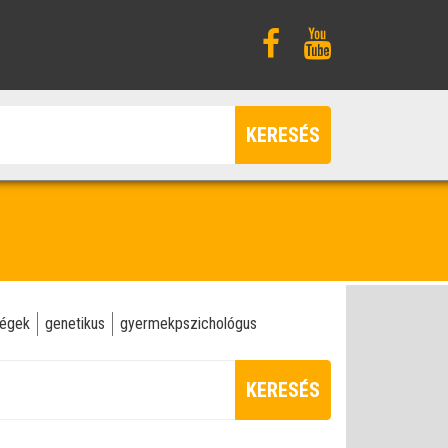
KERESÉS
ségek
genetikus
gyermekpszichológus
KERESÉS