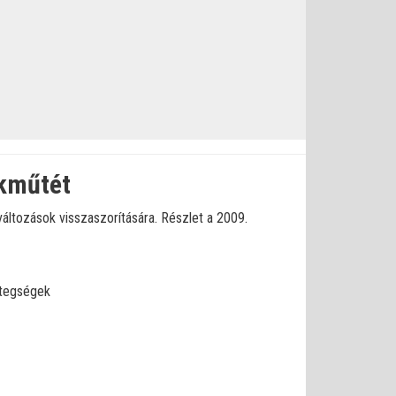
ákműtét
változások visszaszorítására. Részlet a 2009.
tegségek