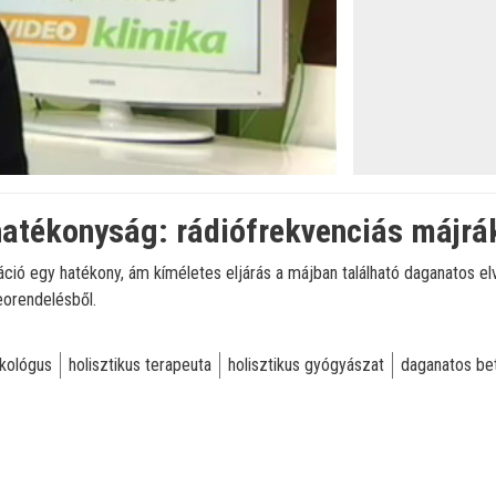
hatékonyság: rádiófrekvenciás májr
áció egy hatékony, ám kíméletes eljárás a májban található daganatos el
eorendelésből.
kológus
holisztikus terapeuta
holisztikus gyógyászat
daganatos be