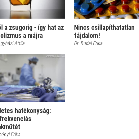
l a zsugorig - így hat az
Nincs csillapíthatatlan
olizmus a májra
fájdalom!
egyházi Attila
Dr. Budai Erika
letes hatékonyság:
frekvenciás
ákműtét
bényi Erika