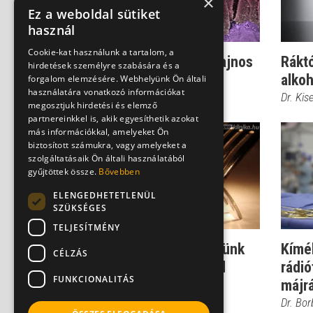
×
Ez a weboldal sütiket
használ
Cookie-kat használunk a tartalom, a
Hepatitisből májrák? Sajnos
Ráktó
hirdetések személyre szabására és a
lehetséges
alkoh
forgalom elemzésére. Webhelyünk Ön általi
használatára vonatkozó információkat
Dr. Makara Mihály
Dr. Kis
megosztjuk hirdetési és elemző
partnereinkkel is, akik egyesíthetik azokat
más információkkal, amelyeket Ön
biztosított számukra, vagy amelyeket a
szolgáltatásaik Ön általi használatából
gyűjtöttek össze.
Bővebben
ELENGEDHETETLENÜL
SZÜKSÉGES
TELJESÍTMÉNY
Erre figyeljen: Mit ehetünk
Kímé
CÉLZÁS
daganatos betegséggel
rádió
FUNKCIONALITÁS
májr
Dr. Borbényi Erika
Dr. Bor