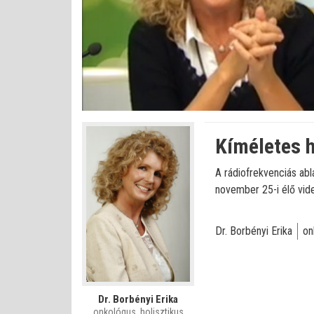
Betöltve
:
Állapot
:
Némítás
0%
0%
kikapcsolva
Kíméletes 
A rádiofrekvenciás abl
november 25-i élő vid
Dr. Borbényi Erika
on
Dr. Borbényi Erika
onkológus, holisztikus