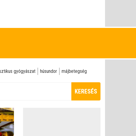
isztikus gyógyászat
húsundor
májbetegség
KERESÉS