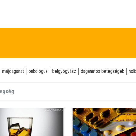
májdaganat
onkológus
belgyógyász
daganatos betegségek
hol