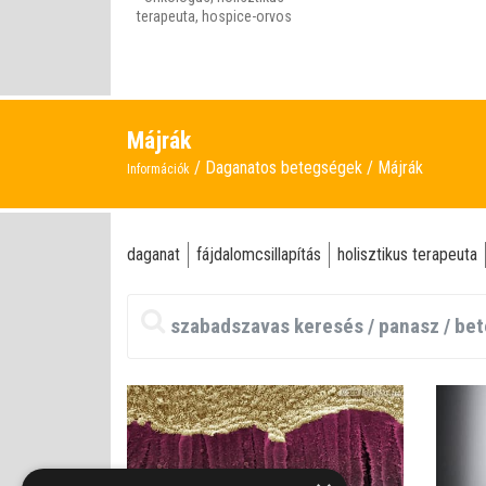
terapeuta, hospice-orvos
Májrák
Daganatos betegségek
Májrák
Információk
daganat
fájdalomcsillapítás
holisztikus terapeuta