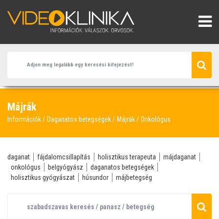
Májrák
Információk
Daganatos betegségek
Májrák
Onkológus
daganat
fájdalomcsillapítás
holisztikus terapeuta
májdaganat
onkológus
belgyógyász
daganatos betegségek
holisztikus gyógyászat
húsundor
májbetegség