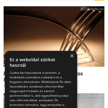
×
Ez a weboldal sütiket
használ
Erre figyeljen: Mit ehetünk daganatos
Cookie-kat használunk a tartalom, a
hirdetések személyre szabására és a
betegséggel
forgalom elemzésére. Webhelyünk Ön általi
Dr. Borbényi Erika
használatára vonatkozó információkat
megosztjuk hirdetési és elemző
partnereinkkel is, akik egyesíthetik azokat
más információkkal, amelyeket Ön
biztosított számukra, vagy amelyeket a