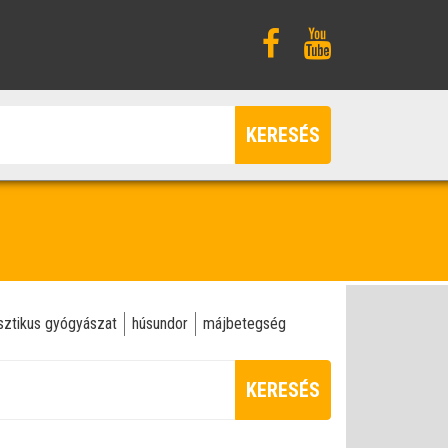
KERESÉS
isztikus gyógyászat
húsundor
májbetegség
KERESÉS