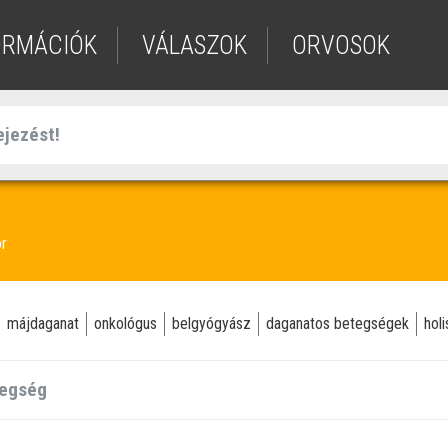
ORMÁCIÓK
VÁLASZOK
ORVOSOK
r
májdaganat
onkológus
belgyógyász
daganatos betegségek
hol