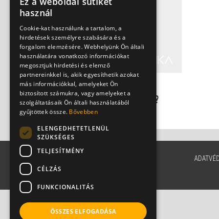
Ez a weboldal sütiket
használ
Cookie-kat használunk a tartalom, a
hirdetések személyre szabására és a
forgalom elemzésére. Webhelyünk Ön általi
használatára vonatkozó információkat
megosztjuk hirdetési és elemző
partnereinkkel is, akik egyesíthetik azokat
más információkkal, amelyeket Ön
Édesség- és húsundor:
biztosított számukra, vagy amelyeket a
Tényleg rákot jelezhet?
szolgáltatásaik Ön általi használatából
Dr. Szántó István
gyűjtöttek össze.
Bővebben
ELENGEDHETETLENÜL
SZÜKSÉGES
TELJESÍTMÉNY
ADATVÉ
CÉLZÁS
FUNKCIONALITÁS
ÖSSZES ELFOGADÁSA