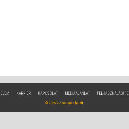
DELEM
KARRIER
KAPCSOLAT
MÉDIAAJÁNLAT
FELHASZNÁLÁSI FE
© 2026 Videoklinika.hu Kft.