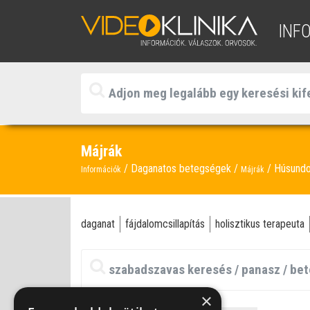
INF
Májrák
Daganatos betegségek
Húsundo
Információk
Májrák
daganat
fájdalomcsillapítás
holisztikus terapeuta
×