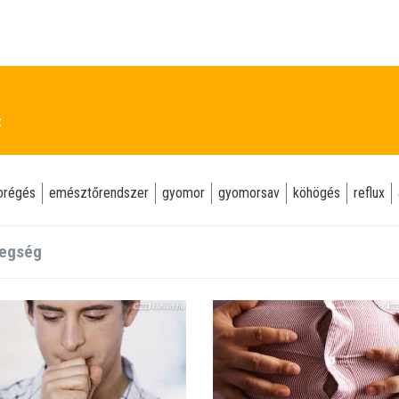
x
orégés
emésztőrendszer
gyomor
gyomorsav
köhögés
reflux