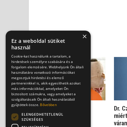
×
Ez a weboldal sütiket
használ
Cookie-kat használunk a tartalom, a
hirdetések személyre szabására és a
forgalom elemzésére. Webhelyünk Ön általi
használatára vonatkozó információkat
megosztjuk hirdetési és elemző
partnereinkkel is, akik egyesíthetik azokat
más információkkal, amelyeket Ön
biztosított számukra, vagy amelyeket a
szolgáltatásaik Ön általi használatából
gyűjtöttek össze.
Bővebben
Reggeli - a reflux egyik
Dr. C
ELENGEDHETETLENÜL
legjobb ellenszere
miért
SZÜKSÉGES
váran
Dr. Beró Mariann