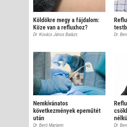
Köldökre megy a fájdalom:
Reflu
Köze van a refluxhoz?
test
Dr. Kovács János Balázs
Dr. Be
Nemkívánatos
Reflu
következmények epeműtét
csök
után
nélkü
Dr. Beró Mariann
Dr. Be