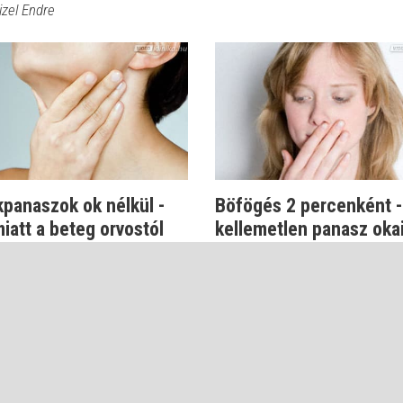
izel Endre
panaszok ok nélkül -
Böfögés 2 percenként -
iatt a beteg orvostól
kellemetlen panasz oka
ig...
Dr. Beró Mariann
fferich Frigyes