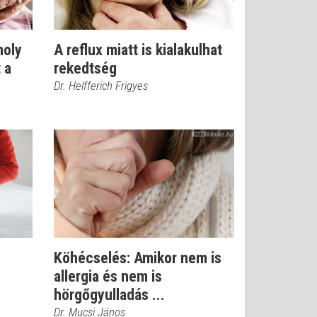
moly
A reflux miatt is kialakulhat
 a
rekedtség
Dr. Helfferich Frigyes
Köhécselés: Amikor nem is
allergia és nem is
hörgőgyulladás ...
Dr. Mucsi János