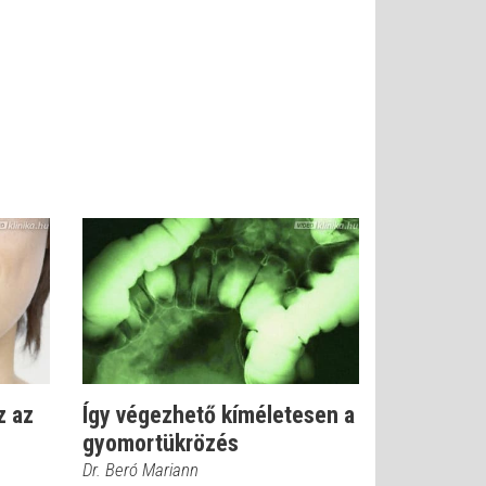
z az
Így végezhető kíméletesen a
gyomortükrözés
Dr. Beró Mariann