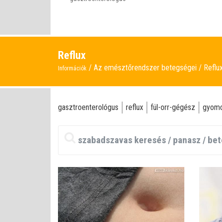
Reflux
Az emésztőrendszer betegségei
Reflu
Információk
gasztroenterológus
reflux
fül-orr-gégész
gyom