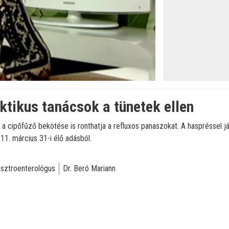
aktikus tanácsok a tünetek ellen
a cipőfűző bekötése is ronthatja a refluxos panaszokat. A haspréssel j
011. március 31-i élő adásból.
sztroenterológus
Dr. Beró Mariann