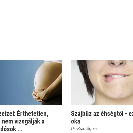
zeizel: Érthetetlen,
Szájbűz az éhségtől - e
 nem vizsgálják a
oka
dósok ...
Dr. Büki Ágnes