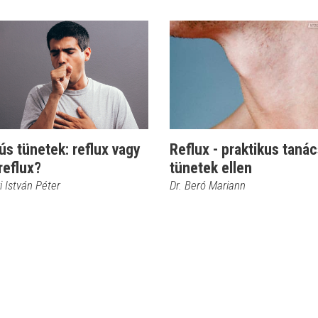
s tünetek: reflux vagy
Reflux - praktikus taná
reflux?
tünetek ellen
i István Péter
Dr. Beró Mariann