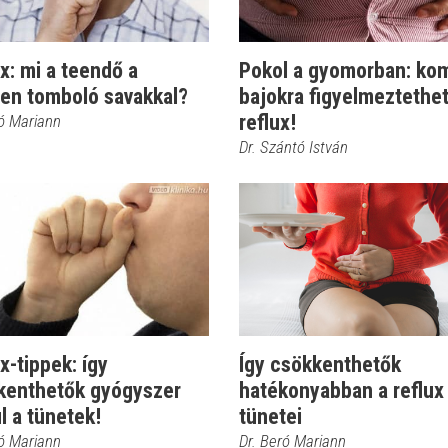
x: mi a teendő a
Pokol a gyomorban: ko
ben tomboló savakkal?
bajokra figyelmeztethet
reflux!
ró Mariann
Dr. Szántó István
x-tippek: így
Így csökkenthetők
kenthetők gyógyszer
hatékonyabban a reflux
l a tünetek!
tünetei
ró Mariann
Dr. Beró Mariann