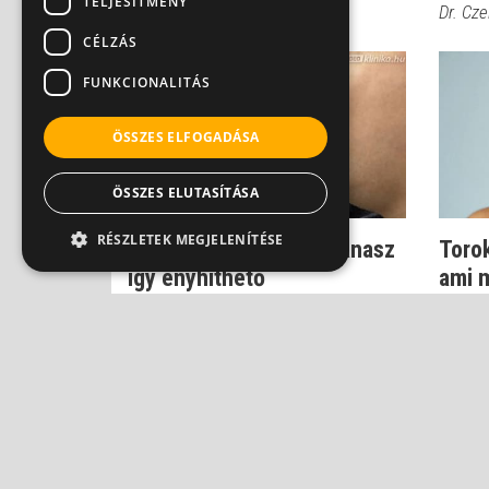
TELJESÍTMÉNY
Dr. Cze
CÉLZÁS
FUNKCIONALITÁS
ÖSSZES ELFOGADÁSA
ÖSSZES ELUTASÍTÁSA
RÉSZLETEK MEGJELENÍTÉSE
Epés reflux - a kínzó panasz
Torok
így enyhíthető
ami m
orvos
Dr. Beró Mariann
Dr. Hel