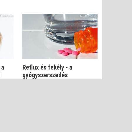
 a
Reflux és fekély - a
i
gyógyszerszedés
elkerülhetetlen?
Dr. Beró Mariann