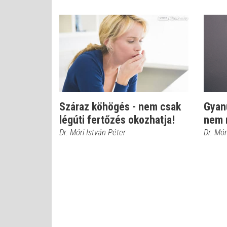
Száraz köhögés - nem csak
Gyanú
légúti fertőzés okozhatja!
nem 
Dr. Móri István Péter
Dr. Mór