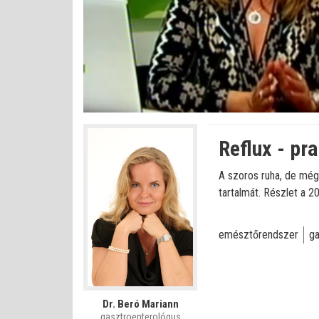
Betöltve
:
Állapot
:
Némítás
0%
0%
kikapcsolva
Reflux - pr
A szoros ruha, de még 
tartalmát. Részlet a 2
emésztőrendszer
ga
Dr. Beró Mariann
gasztroenterológus