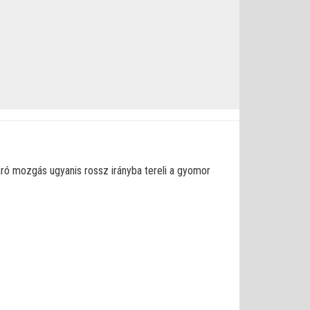
áró mozgás ugyanis rossz irányba tereli a gyomor