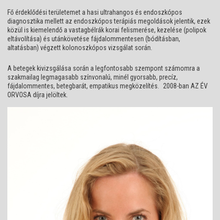
Fő érdeklődési területemet a hasi ultrahangos és endoszkópos
diagnosztika mellett az endoszkópos terápiás megoldások jelentik, ezek
közül is kiemelendő a vastagbélrák korai felismerése, kezelése (polipok
eltávolítása) és utánkövetése fájdalommentesen (bódításban,
altatásban) végzett kolonoszkópos vizsgálat során.
A betegek kivizsgálása során a legfontosabb szempont számomra a
szakmailag legmagasabb színvonalú, minél gyorsabb, precíz,
fájdalommentes, betegbarát, empatikus megközelítés. 2008-ban AZ ÉV
ORVOSA díjra jelöltek.