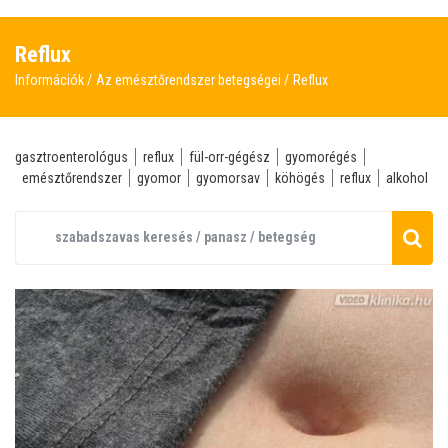
Reflux
Információk
Az emésztőrendszer betegségei
Reflux
gasztroenterológus
reflux
fül-orr-gégész
gyomorégés
emésztőrendszer
gyomor
gyomorsav
köhögés
reflux
alkohol