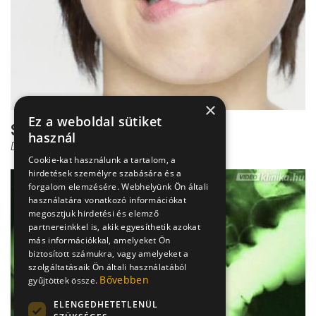
×
Ez a weboldal sütiket
Szájbűz az éhségtől - ez az oka
használ
Dr. Büki Ágnes
Cookie-kat használunk a tartalom, a
hirdetések személyre szabására és a
forgalom elemzésére. Webhelyünk Ön általi
használatára vonatkozó információkat
megosztjuk hirdetési és elemző
partnereinkkel is, akik egyesíthetik azokat
más információkkal, amelyeket Ön
biztosított számukra, vagy amelyeket a
szolgáltatásaik Ön általi használatából
Bővebben
gyűjtöttek össze.
ELENGEDHETETLENÜL