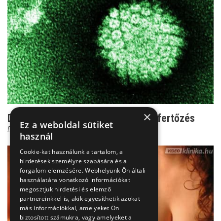
×
Dr. Novák: Innentől igazi baj a HPV-fertőzés
Ez a weboldal sütiket
Dr. Novák Zoltán
használ
Cookie-kat használunk a tartalom, a
hirdetések személyre szabására és a
forgalom elemzésére. Webhelyünk Ön általi
használatára vonatkozó információkat
megosztjuk hirdetési és elemző
partnereinkkel is, akik egyesíthetik azokat
más információkkal, amelyeket Ön
biztosított számukra, vagy amelyeket a