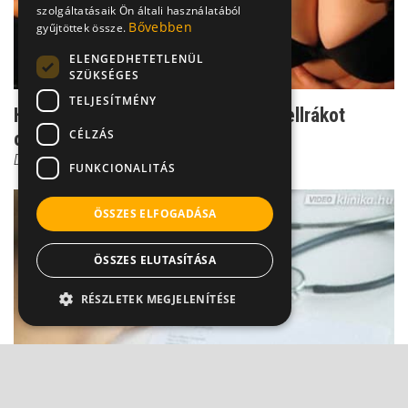
szolgáltatásaik Ön általi használatából
Bővebben
gyűjtöttek össze.
ELENGEDHETETLENÜL
SZÜKSÉGES
TELJESÍTMÉNY
Hormonos mellnövelés: valóban mellrákot
CÉLZÁS
okoz?
Dr. Novák Zoltán
FUNKCIONALITÁS
ÖSSZES ELFOGADÁSA
ÖSSZES ELUTASÍTÁSA
RÉSZLETEK MEGJELENÍTÉSE