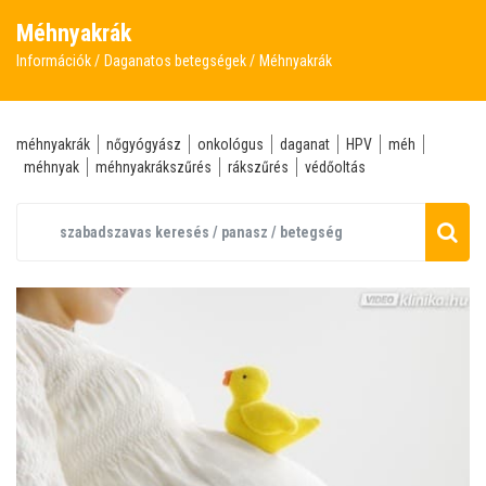
Méhnyakrák
Információk
Daganatos betegségek
Méhnyakrák
méhnyakrák
nőgyógyász
onkológus
daganat
HPV
méh
méhnyak
méhnyakrákszűrés
rákszűrés
védőoltás