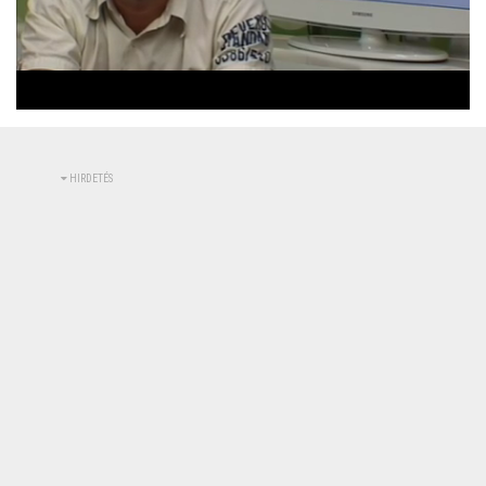
Betöltve
:
Állapot
:
Némítás
0%
0%
kikapcsolva
HIRDETÉS