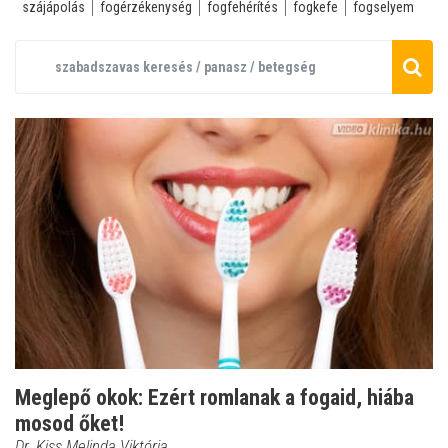
szájápolás
fogérzékenység
fogfehérítés
fogkefe
fogselyem
Meglepő okok: Ezért romlanak a fogaid, hiába
mosod őket!
Dr. Kiss Melinda Viktória