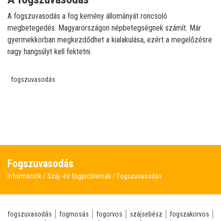
A fogszuvasodás a fog kemény állományát roncsoló
megbetegedés. Magyarországon népbetegségnek számít. Már
gyermekkorban megkezdődhet a kialakulása, ezért a megelőzésre
nagy hangsúlyt kell fektetni.
fogszuvasodás
Fogszuvasodás
Információk
Száj- és fogproblémák
Fogszuvasodás
fogszuvasodás
fogmosás
fogorvos
szájsebész
fogszakorvos