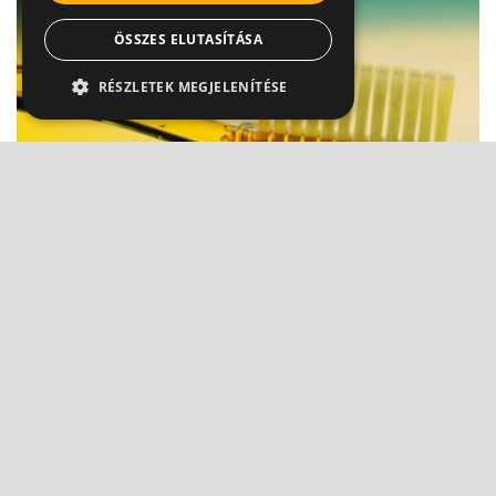
ÖSSZES ELUTASÍTÁSA
RÉSZLETEK MEGJELENÍTÉSE
Kötelező tudni: Ilyen a jó fogkefe
Dr. Kiss Melinda Viktória