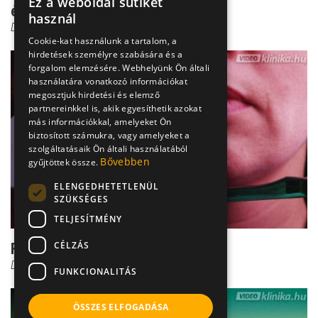
Ez a weboldal sütiket
érvényű szabályai
használ
Dr. Kiss Melinda Viktória
Cookie-kat használunk a tartalom, a
hirdetések személyre szabására és a
forgalom elemzésére. Webhelyünk Ön általi
használatára vonatkozó információkat
megosztjuk hirdetési és elemző
partnereinkkel is, akik egyesíthetik azokat
más információkkal, amelyeket Ön
biztosított számukra, vagy amelyeket a
szolgáltatásaik Ön általi használatából
Bővebben
gyűjtöttek össze.
ELENGEDHETETLENÜL
SZÜKSÉGES
TELJESÍTMÉNY
CÉLZÁS
Fogkrémek
Dr. Kiss Melinda Viktória
FUNKCIONALITÁS
ÖSSZES ELFOGADÁSA