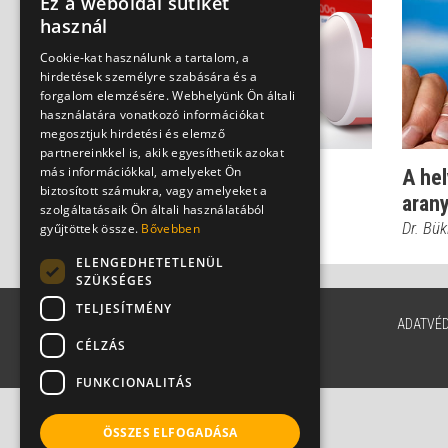
Ez a weboldal sütiket
használ
Cookie-kat használunk a tartalom, a
hirdetések személyre szabására és a
forgalom elemzésére. Webhelyünk Ön általi
használatára vonatkozó információkat
megosztjuk hirdetési és elemző
partnereinkkel is, akik egyesíthetik azokat
más információkkal, amelyeket Ön
Milyen fogkrém a
A hel
biztosított számukra, vagy amelyeket a
leghatékonyabb?
aran
szolgáltatásaik Ön általi használatából
Dr. Kiss Melinda Viktória
Dr. Bük
gyűjtöttek össze.
Bővebben
ELENGEDHETETLENÜL
SZÜKSÉGES
TELJESÍTMÉNY
ADATVÉ
CÉLZÁS
FUNKCIONALITÁS
ÖSSZES ELFOGADÁSA