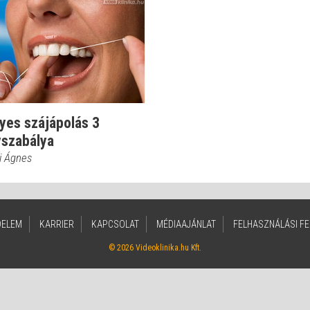
yes szájápolás 3
yszabálya
i Ágnes
DELEM
KARRIER
KAPCSOLAT
MÉDIAAJÁNLAT
FELHASZNÁLÁSI FE
© 2026 Videoklinika.hu Kft.