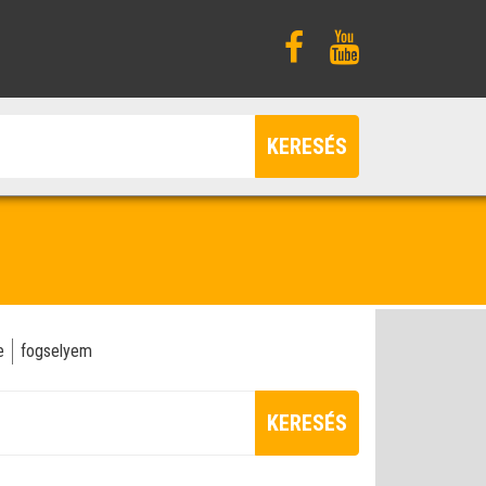
KERESÉS
e
fogselyem
KERESÉS