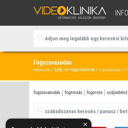
INF
Fogszuvasodás
Száj- és fogproblémák
F
Információk
Fogszuvasodás
fogszuvasodás
fogmosás
fogorvos
szájsebész
×