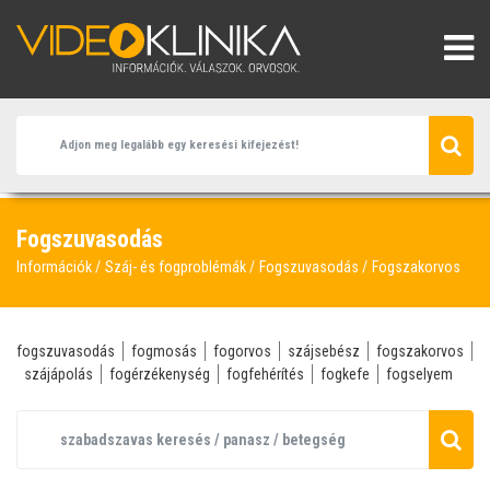
Fogszuvasodás
Információk
Száj- és fogproblémák
Fogszuvasodás
Fogszakorvos
fogszuvasodás
fogmosás
fogorvos
szájsebész
fogszakorvos
szájápolás
fogérzékenység
fogfehérítés
fogkefe
fogselyem