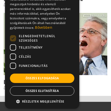
megosztjuk hirdetési és elemző
Dr. Büki Ágnes
partnereinkkel is, akik egyesíthetik azokat
más információkkal, amelyeket Ön
biztosított számukra, vagy amelyeket a
szolgáltatásaik Ön általi használatából
Bővebben
gyűjtöttek össze.
ELENGEDHETETLENÜL
SZÜKSÉGES
TELJESÍTMÉNY
CÉLZÁS
FUNKCIONALITÁS
ÖSSZES ELFOGADÁSA
Ez a szájszag 3 leggyakoribb oka
Dr. Büki Ágnes
ÖSSZES ELUTASÍTÁSA
RÉSZLETEK MEGJELENÍTÉSE