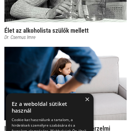
Élet az alkoholista szülők mellett
Dr. Csernus Imre
×
Ez a weboldal sütiket
használ
Cookie-kat használunk a tartalom, a
hirdetések személyre szabására és a
Ilyen nehézségeket is okozhat az érzelmi
forgalom elemzésére. Webhelyünk Ön általi