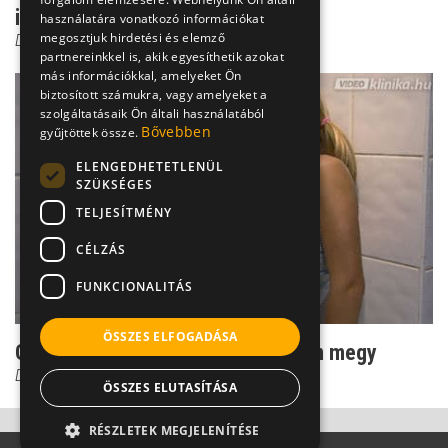
intelligencia hiány...
használatára vonatkozó információkat
megosztjuk hirdetési és elemző
Dr. Csernus Imre
partnereinkkel is, akik egyesíthetik azokat
más információkkal, amelyeket Ön
biztosított számukra, vagy amelyeket a
szolgáltatásaik Ön általi használatából
Bővebben
gyűjtöttek össze.
ELENGEDHETETLENÜL
SZÜKSÉGES
TELJESÍTMÉNY
CÉLZÁS
FUNKCIONALITÁS
ÖSSZES ELFOGADÁSA
Gyógyulás bulimiából: egyedül nem megy
Dr. Csernus Imre
ÖSSZES ELUTASÍTÁSA
RÉSZLETEK MEGJELENÍTÉSE