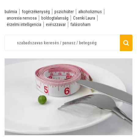
bulimia
fogérzékenység
pszichiáter
alkoholizmus
anorexia nervosa
boldogtalanság
Csenki Laura
érzelmi intelligencia
evészzavar
falásroham