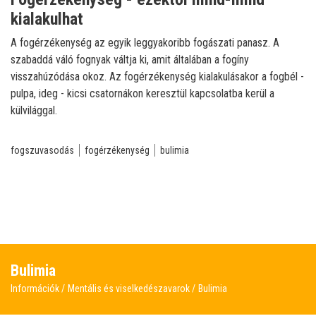
kialakulhat
A fogérzékenység az egyik leggyakoribb fogászati panasz. A
szabaddá váló fognyak váltja ki, amit általában a fogíny
visszahúzódása okoz. Az fogérzékenység kialakulásakor a fogbél -
pulpa, ideg - kicsi csatornákon keresztül kapcsolatba kerül a
külvilággal.
fogszuvasodás
fogérzékenység
bulimia
Bulimia
Információk
Mentális és viselkedészavarok
Bulimia