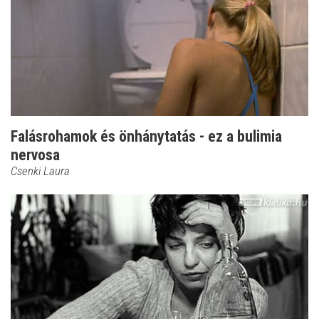
Falásrohamok és önhánytatás - ez a bulimia
nervosa
Csenki Laura