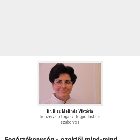
Dr. Kiss Melinda Viktória
konzerváló fogász, fogpótlástan-
szakorvos
Fogérzékenység - ezektől mind-mind