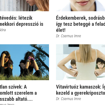
évedés: létezik
Érdekemberek, sodrásb
mekkori depresszió is
így tesz beteggé a fela
élet!
Nóra
Dr. Csernus Imre
lan szívek: A
Vitavirtuóz kamaszok: Í
omlott szerelem a
kezeld a gyerekriposzto
sszabb altató....
Dr. Csernus Imre
ernus Imre