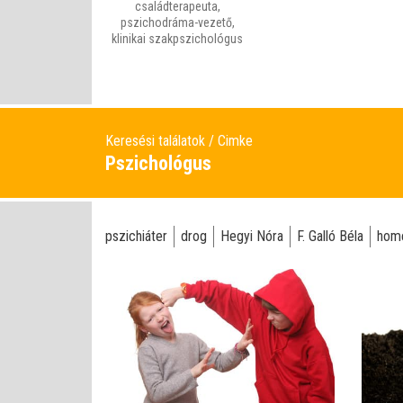
családterapeuta,
pszichodráma-vezető,
klinikai szakpszichológus
Keresési találatok
Cimke
Pszichológus
pszichiáter
drog
Hegyi Nóra
F. Galló Béla
hom