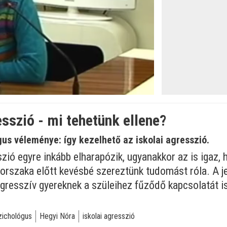
öltve
:
esszió - mi tehetünk ellene?
us véleménye: így kezelhető az iskolai agresszió.
szió egyre inkább elharapózik, ugyanakkor az is igaz,
orszaka előtt kevésbé szereztünk tudomást róla. A j
 agresszív gyereknek a szüleihez fűződő kapcsolatát is
zichológus
Hegyi Nóra
iskolai agresszió