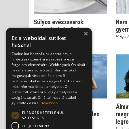
Súlyos evészavarok:
Nem t
anorexia és bulimia
gyer
×
Hegyi Nóra
Hegyi 
Ez a weboldal sütiket
használ
Cookie-kat használunk a tartalom, a
hirdetések személyre szabására és a
forgalom elemzésére. Webhelyünk Ön általi
használatára vonatkozó információkat
megosztjuk hirdetési és elemző
partnereinkkel is, akik egyesíthetik azokat
más információkkal, amelyeket Ön
biztosított számukra, vagy amelyeket a
szolgáltatásaik Ön általi használatából
gyűjtöttek össze.
Bővebben
Törékeny bizalom: mit
Álmat
ELENGEDHETETLENÜL
tegyünk, ha kezelhetetlen
megr
SZÜKSÉGES
lesz a kamas...
legro
TELJESÍTMÉNY
Dr. Ormay István
Dr. Cs