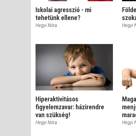
Iskolai agresszió - mi
Föld
tehetünk ellene?
szoká
Hegyi Nóra
Hegyi 
Hiperaktivitásos
Maga
figyelemzavar: házirendre
menje
van szükség!
marad
Hegyi Nóra
Hegyi 