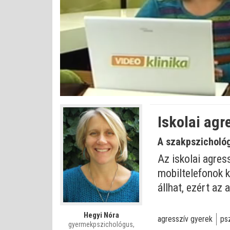
Bet
Állapot
:
Némítás
0%
0%
kikapcsolva
Iskolai agr
A szakpszichológ
Az iskolai agres
mobiltelefonok k
állhat, ezért az
Hegyi Nóra
agresszív gyerek
ps
gyermekpszichológus,