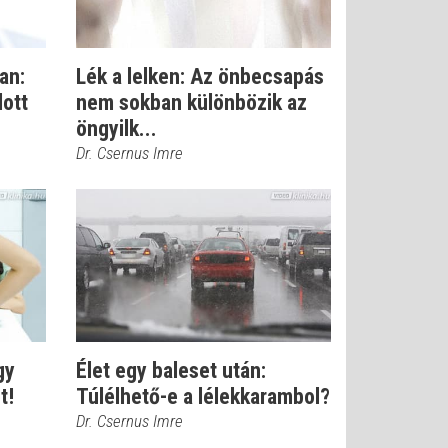
an:
Lék a lelken: Az önbecsapás
dott
nem sokban különbözik az
öngyilk...
Dr. Csernus Imre
gy
Élet egy baleset után:
t!
Túlélhető-e a lélekkarambol?
Dr. Csernus Imre