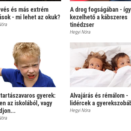
evés és más extrém
A drog fogságában - így
sok - mi lehet az okuk?
kezelhető a kábszeres
tinédzser
Nóra
Hegyi Nóra
tartászavaros gyerek:
Alvajárás és rémálom -
n az iskolából, vagy
lidércek a gyerekszobá
jon...
Hegyi Nóra
Nóra