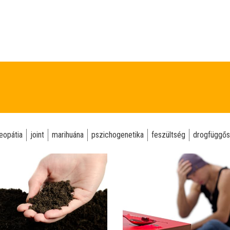
eopátia
joint
marihuána
pszichogenetika
feszültség
drogfüggő