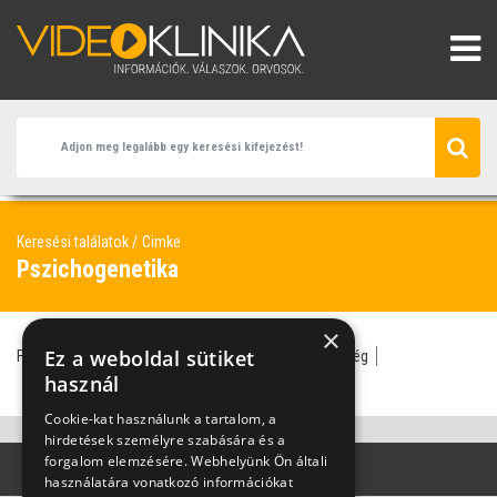
Keresési találatok
Cimke
Pszichogenetika
×
Ez a weboldal sütiket
F. Galló Béla
homeopátia
pszichológus
idegesség
nemzőképesség
használ
Cookie-kat használunk a tartalom, a
hirdetések személyre szabására és a
forgalom elemzésére. Webhelyünk Ön általi
használatára vonatkozó információkat