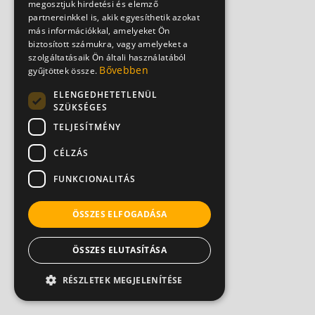
megosztjuk hirdetési és elemző
partnereinkkel is, akik egyesíthetik azokat
más információkkal, amelyeket Ön
biztosított számukra, vagy amelyeket a
szolgáltatásaik Ön általi használatából
Bővebben
gyűjtöttek össze.
ELENGEDHETETLENÜL
SZÜKSÉGES
TELJESÍTMÉNY
CÉLZÁS
FUNKCIONALITÁS
ÖSSZES ELFOGADÁSA
ÖSSZES ELUTASÍTÁSA
RÉSZLETEK MEGJELENÍTÉSE