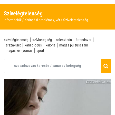
Szívelégtelenség
Információk
Keringési problémák, vér
Szívelégtelenség
szívelégtelenség
szívbetegség
koleszterin
érrendszer
érszűkület
kardiológus
kalória
magas pulzusszám
magas vérnyomás
sport