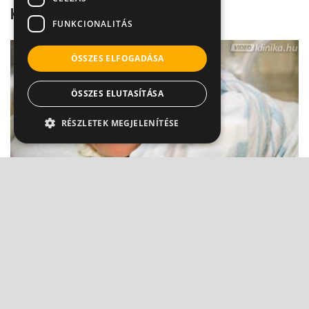
Kardiomiopátia
FUNKCIONALITÁS
ÖSSZES ELFOGADÁSA
ÖSSZES ELUTASÍTÁSA
RÉSZLETEK MEGJELENÍTÉSE
A legkorábban kiszűrhető magzati szívhibák
Prof. Dr. Kádár Krisztina