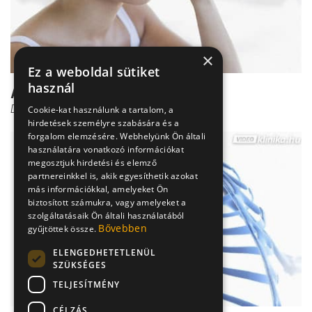
×
Ez a weboldal sütiket
használ
A nehéz légzés okai
Dr. Mucsi János
Cookie-kat használunk a tartalom, a
hirdetések személyre szabására és a
forgalom elemzésére. Webhelyünk Ön általi
használatára vonatkozó információkat
megosztjuk hirdetési és elemző
partnereinkkel is, akik egyesíthetik azokat
más információkkal, amelyeket Ön
biztosított számukra, vagy amelyeket a
szolgáltatásaik Ön általi használatából
Bővebben
gyűjtöttek össze.
ELENGEDHETETLENÜL
SZÜKSÉGES
TELJESÍTMÉNY
CÉLZÁS