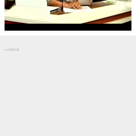
Betöltve
:
Állapot
:
Némítás
0%
0%
kikapcsolva
HIRDETÉS