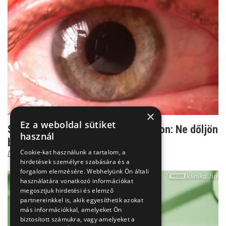
×
Ez a weboldal sütiket
Szemgyógyítás hályogkovács módon: Ne dőljön
használ
be a szemfényves...
Cookie-kat használunk a tartalom, a
Dr. Őri Zsolt
hirdetések személyre szabására és a
forgalom elemzésére. Webhelyünk Ön általi
használatára vonatkozó információkat
megosztjuk hirdetési és elemző
partnereinkkel is, akik egyesíthetik azokat
más információkkal, amelyeket Ön
biztosított számukra, vagy amelyeket a