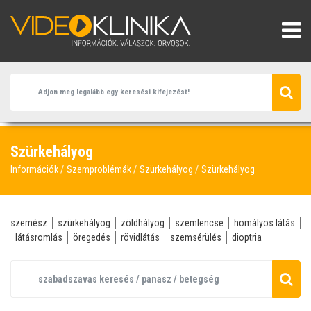
Szürkehályog
Információk
Szemproblémák
Szürkehályog
Szürkehályog
szemész
szürkehályog
zöldhályog
szemlencse
homályos látás
látásromlás
öregedés
rövidlátás
szemsérülés
dioptria