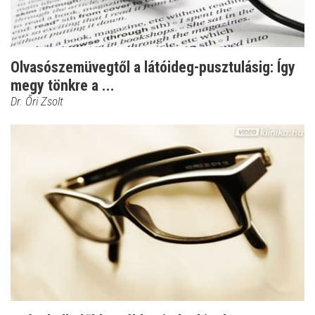
Olvasószemüvegtől a látóideg-pusztulásig: Így
megy tönkre a ...
Dr. Őri Zsolt