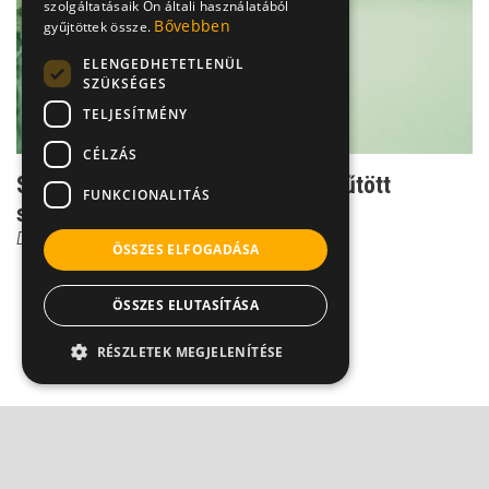
szolgáltatásaik Ön általi használatából
Bővebben
gyűjtöttek össze.
ELENGEDHETETLENÜL
SZÜKSÉGES
TELJESÍTMÉNY
CÉLZÁS
Szürkehályog - a leggyakrabban műtött
FUNKCIONALITÁS
szembetegség
Dr. Kusnyerik Ákos
ÖSSZES ELFOGADÁSA
ÖSSZES ELUTASÍTÁSA
RÉSZLETEK MEGJELENÍTÉSE