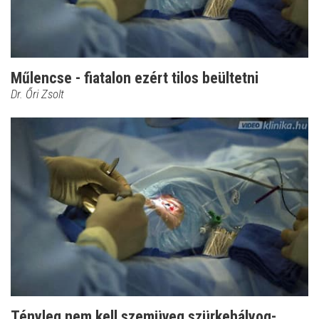
Műlencse - fiatalon ezért tilos beültetni
Dr. Őri Zsolt
Tényleg nem kell szemüveg szürkehályog-