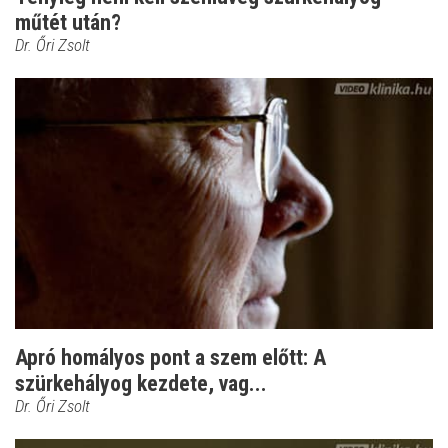
műtét után?
Dr. Őri Zsolt
Apró homályos pont a szem előtt: A
szürkehályog kezdete, vag...
Dr. Őri Zsolt