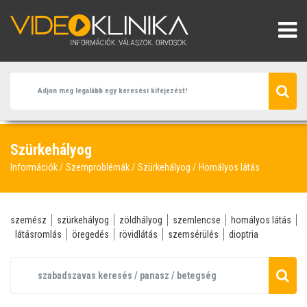
Szürkehályog
Információk
Szemproblémák
Szürkehályog
Homályos látás
szemész
szürkehályog
zöldhályog
szemlencse
homályos látás
látásromlás
öregedés
rövidlátás
szemsérülés
dioptria