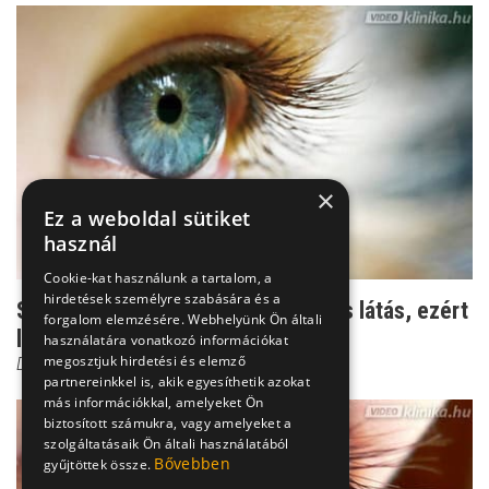
×
Ez a weboldal sütiket
használ
Cookie-kat használunk a tartalom, a
hirdetések személyre szabására és a
Szürkehályog műtét után homályos látás, ezért
forgalom elemzésére. Webhelyünk Ön általi
lehet
használatára vonatkozó információkat
megosztjuk hirdetési és elemző
Dr. Őri Zsolt
partnereinkkel is, akik egyesíthetik azokat
más információkkal, amelyeket Ön
biztosított számukra, vagy amelyeket a
szolgáltatásaik Ön általi használatából
Bővebben
gyűjtöttek össze.