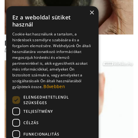
×
Ez a weboldal sütiket
használ
Cookie-kat használunk a tartalom, a
hirdetések személyre szabására és a
Éles szem néhány nap után
forgalom elemzésére. Webhelyünk Ön általi
Dr. Kusnyerik Ákos
használatára vonatkozó információkat
megosztjuk hirdetési és elemző
partnereinkkel is, akik egyesíthetik azokat
más információkkal, amelyeket Ön
biztosított számukra, vagy amelyeket a
szolgáltatásaik Ön általi használatából
Bővebben
gyűjtöttek össze.
ELENGEDHETETLENÜL
SZÜKSÉGES
TELJESÍTMÉNY
CÉLZÁS
FUNKCIONALITÁS