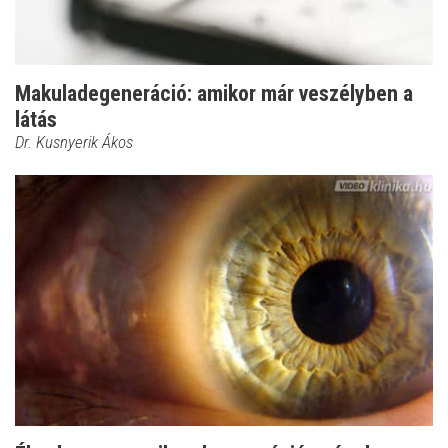
Makuladegeneráció: amikor már veszélyben a
látás
Dr. Kusnyerik Ákos