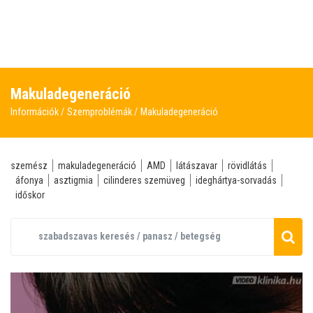
Makuladegeneráció
Információk
Szemproblémák
Makuladegeneráció
szemész
makuladegeneráció
AMD
látászavar
rövidlátás
áfonya
asztigmia
cilinderes szemüveg
ideghártya-sorvadás
időskor