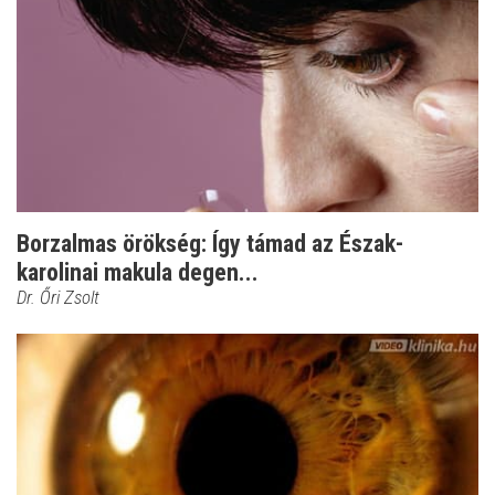
Borzalmas örökség: Így támad az Észak-
karolinai makula degen...
Dr. Őri Zsolt