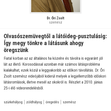
Dr. Őri Zsolt
szemész
Olvasószemüvegtől a látóideg-pusztulásig:
Így megy tönkre a látásunk ahogy
öregszünk
Fiatal korban az az általános ha közelre és távolra is egyaránt jól
lát az illető. Korosodással azonban már számos látásprobléma
kialakulhat, ezek közül a leggyakoribb az időkori távollátás. Dr. Őri
Zsolt szemész videójából kiderül melyek a legjellemzőbb időskori
látásromlások, illetve mesél az okokról is. Részlet a 2010. június
25-i élő videorendelésből.
szürkehályog
zöldhályog
öregedés
szemész