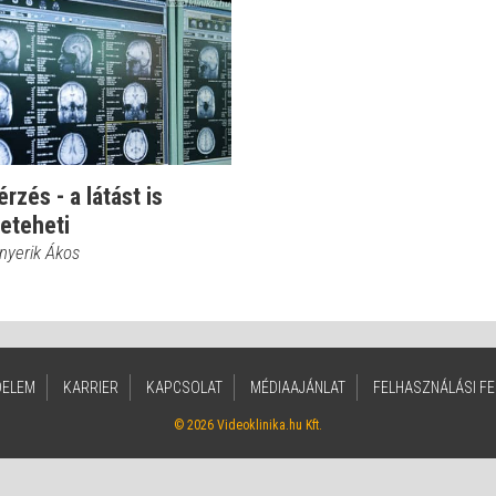
rzés - a látást is
eteheti
nyerik Ákos
DELEM
KARRIER
KAPCSOLAT
MÉDIAAJÁNLAT
FELHASZNÁLÁSI FE
© 2026 Videoklinika.hu Kft.