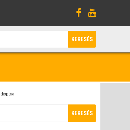
KERESÉS
dioptria
KERESÉS