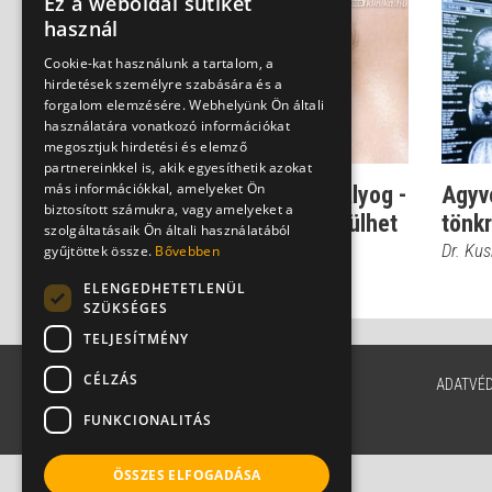
Ez a weboldal sütiket
használ
Cookie-kat használunk a tartalom, a
hirdetések személyre szabására és a
forgalom elemzésére. Webhelyünk Ön általi
használatára vonatkozó információkat
megosztjuk hirdetési és elemző
partnereinkkel is, akik egyesíthetik azokat
más információkkal, amelyeket Ön
Veleszületett szürkehályog -
Agyvé
biztosított számukra, vagy amelyeket a
csak a szemésznél derülhet
tönkr
szolgáltatásaik Ön általi használatából
ki a...
Dr. Kus
gyűjtöttek össze.
Bővebben
Dr. Kusnyerik Ákos
ELENGEDHETETLENÜL
SZÜKSÉGES
TELJESÍTMÉNY
CÉLZÁS
ADATVÉ
FUNKCIONALITÁS
ÖSSZES ELFOGADÁSA