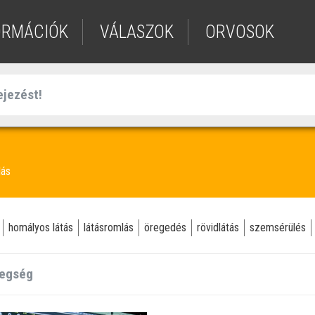
ORMÁCIÓK
VÁLASZOK
ORVOSOK
lás
homályos látás
látásromlás
öregedés
rövidlátás
szemsérülés