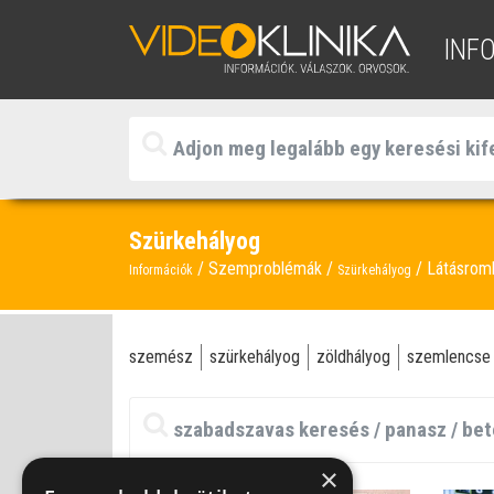
INF
Szürkehályog
Szemproblémák
Látásrom
Információk
Szürkehályog
szemész
szürkehályog
zöldhályog
szemlencse
×