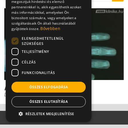
megosztjuk hirdetési és elemző
partnereinkkel is, akik egyesíthetik azokat
más információkkal, amelyeket Ön
biztosított számukra, vagy amelyeket a
szolgáltatásaik Ön általi használatából
Bővebben
gyűjtöttek össze.
ELENGEDHETETLENÜL
SZÜKSÉGES
TELJESÍTMÉNY
CÉLZÁS
FUNKCIONALITÁS
A csontok tápanyaga
ÖSSZES ELFOGADÁSA
Dr. Vajer Péter PhD
ÖSSZES ELUTASÍTÁSA
RÉSZLETEK MEGJELENÍTÉSE