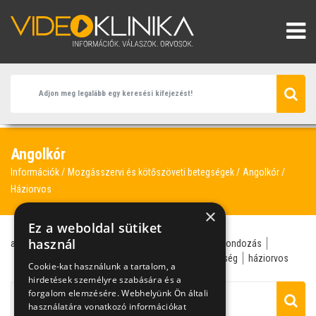
Angolkór
Információk
Mozgásszervi és kötőszöveti betegségek
Angolkór
Háziorvos
×
Ez a weboldal sütiket
használ
angolkór
táplálékkiegészítő
vitamin
csecsemőgondozás
csontfejlődés
csukamájolaj
D-vitamin
gyengeség
háziorvos
Cookie-kat használunk a tartalom, a
hirdetések személyre szabására és a
forgalom elemzésére. Webhelyünk Ön általi
használatára vonatkozó információkat