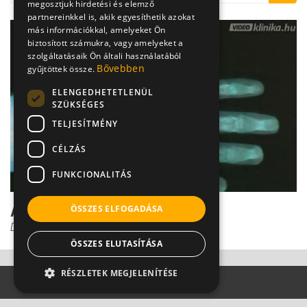
megosztjuk hirdetési és elemző
partnereinkkel is, akik egyesíthetik azokat
más információkkal, amelyeket Ön
biztosított számukra, vagy amelyeket a
szolgáltatásaik Ön általi használatából
Bővebben
gyűjtöttek össze.
ELENGEDHETETLENÜL
SZÜKSÉGES
TELJESÍTMÉNY
CÉLZÁS
FUNKCIONALITÁS
A csontok tápanyaga
ÖSSZES ELFOGADÁSA
Dr. Vajer Péter PhD
ÖSSZES ELUTASÍTÁSA
RÉSZLETEK MEGJELENÍTÉSE