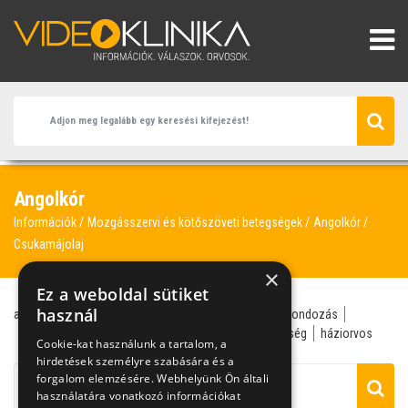
Angolkór
Információk
Mozgásszervi és kötőszöveti betegségek
Angolkór
Csukamájolaj
×
Ez a weboldal sütiket
használ
angolkór
táplálékkiegészítő
vitamin
csecsemőgondozás
csontfejlődés
csukamájolaj
D-vitamin
gyengeség
háziorvos
Cookie-kat használunk a tartalom, a
hirdetések személyre szabására és a
forgalom elemzésére. Webhelyünk Ön általi
használatára vonatkozó információkat