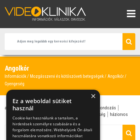
Angolkór
Információk
Mozgásszervi és kötőszöveti betegségek
Angolkór
Gyengeség
×
Ez a weboldal sütiket
használ
angolkór
táplálékkiegészítő
vitamin
csecsemőgondozás
csontfejlődés
csukamájolaj
D-vitamin
gyengeség
háziorvos
Cookie-kat használunk a tartalom, a
hirdetések személyre szabására és a
forgalom elemzésére. Webhelyünk Ön általi
használatára vonatkozó információkat