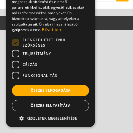
megosztjuk hirdetési és elemző
partnereinkkel is, akik egyesíthetik azokat
más információkkal, amelyeket Ön
biztosított számukra, vagy amelyeket a
szolgáltatásaik Ön általi használatából
Bővebben
gyűjtöttek össze.
ELENGEDHETETLENÜL
SZÜKSÉGES
TELJESÍTMÉNY
CÉLZÁS
FUNKCIONALITÁS
ÖSSZES ELFOGADÁSA
ÖSSZES ELUTASÍTÁSA
RÉSZLETEK MEGJELENÍTÉSE