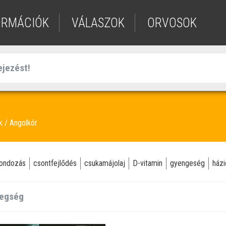
ORMÁCIÓK
VÁLASZOK
ORVOSOK
ek
Angolkór
ondozás
csontfejlődés
csukamájolaj
D-vitamin
gyengeség
házi