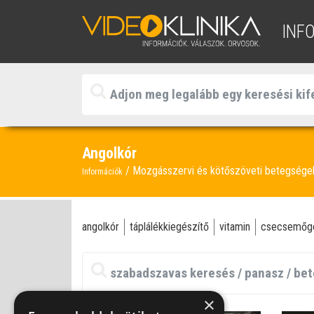
INF
Angolkór
Mozgásszervi és kötőszöveti betegség
Információk
angolkór
táplálékkiegészítő
vitamin
csecsemőg
×