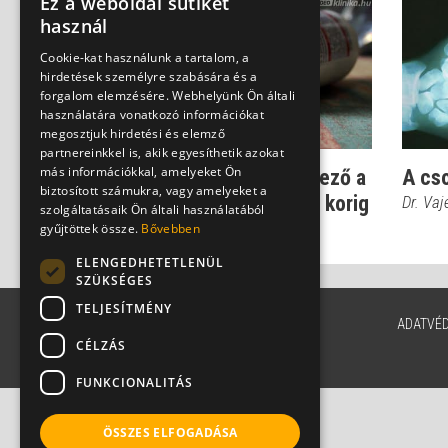
Ez a weboldal sütiket
használ
Cookie-kat használunk a tartalom, a
hirdetések személyre szabására és a
forgalom elemzésére. Webhelyünk Ön általi
használatára vonatkozó információkat
megosztjuk hirdetési és elemző
partnereinkkel is, akik egyesíthetik azokat
más információkkal, amelyeket Ön
Megelőzés: Ezért kötelező a
A cs
biztosított számukra, vagy amelyeket a
D-vitamin pótlás 1 éves korig
Dr. Vaj
szolgáltatásaik Ön általi használatából
Dr. Bókay János
gyűjtöttek össze.
Bővebben
ELENGEDHETETLENÜL
SZÜKSÉGES
TELJESÍTMÉNY
ADATVÉ
CÉLZÁS
FUNKCIONALITÁS
ÖSSZES ELFOGADÁSA