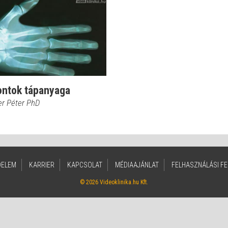
ontok tápanyaga
er Péter PhD
DELEM
KARRIER
KAPCSOLAT
MÉDIAAJÁNLAT
FELHASZNÁLÁSI FE
© 2026 Videoklinika.hu Kft.