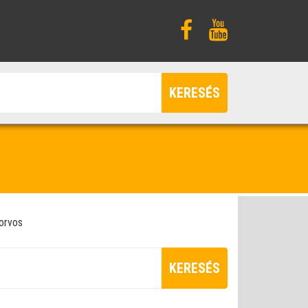
KERESÉS
orvos
KERESÉS