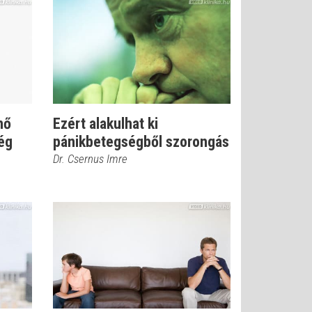
nő
Ezért alakulhat ki
ég
pánikbetegségből szorongás
Dr. Csernus Imre