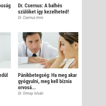
osság
Dr. Csernus: A balhés
szülőket így kezelheted!
Dr. Csernus Imre
edül
Pánikbetegség: Ha meg akar
gyógyulni, meg kell bíznia
orvosá...
Dr. Ormay István