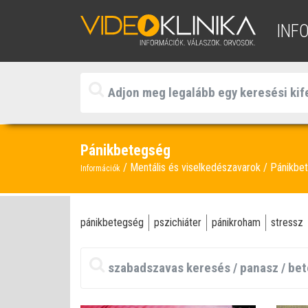
INF
Pánikbetegség
Mentális és viselkedészavarok
Pánikbe
Információk
pánikbetegség
pszichiáter
pánikroham
stressz