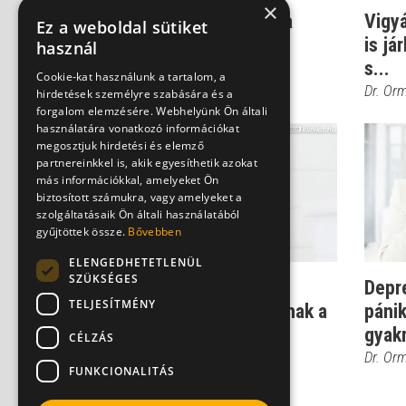
×
Ez lehet az első lépés a
Vigyá
Ez a weboldal sütiket
pánikbetegség
is já
használ
leküzdéséhez
s...
Cookie-kat használunk a tartalom, a
Dr. Ormay István
Dr. Or
hirdetések személyre szabására és a
forgalom elemzésére. Webhelyünk Ön általi
használatára vonatkozó információkat
megosztjuk hirdetési és elemző
partnereinkkel is, akik egyesíthetik azokat
más információkkal, amelyeket Ön
biztosított számukra, vagy amelyeket a
szolgáltatásaik Ön általi használatából
gyűjtöttek össze.
Bővebben
ELENGEDHETETLENÜL
SZÜKSÉGES
Depresszió: figyelem,
Depr
TELJESÍTMÉNY
gyakran szervi okok állnak a
páni
háttérben...
gyak
CÉLZÁS
Dr. Héczey András
Dr. Or
FUNKCIONALITÁS