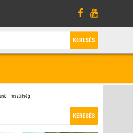
KERESÉS
bank
feszültség
KERESÉS