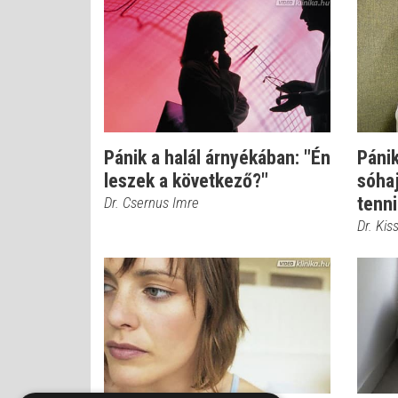
Pánik a halál árnyékában: "Én
Páni
leszek a következő?"
sóhaj
tenni
Dr. Csernus Imre
Dr. Kis