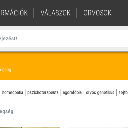
ORMÁCIÓK
VÁLASZOK
ORVOSOK
tegség
homeopátia
pszichoterapeuta
agorafóbia
orvos genetikus
sejt