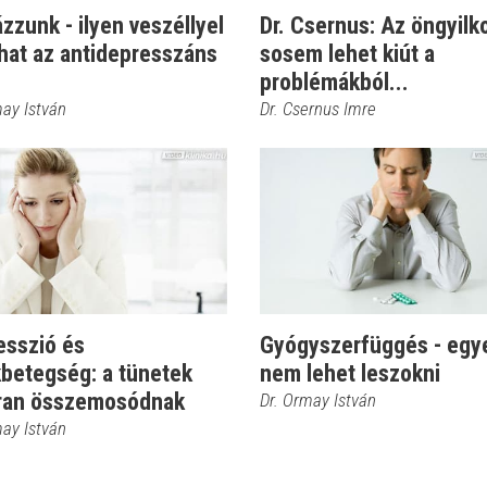
zzunk - ilyen veszéllyel
Dr. Csernus: Az öngyilk
rhat az antidepresszáns
sosem lehet kiút a
problémákból...
may István
Dr. Csernus Imre
esszió és
Gyógyszerfüggés - egy
kbetegség: a tünetek
nem lehet leszokni
ran összemosódnak
Dr. Ormay István
may István