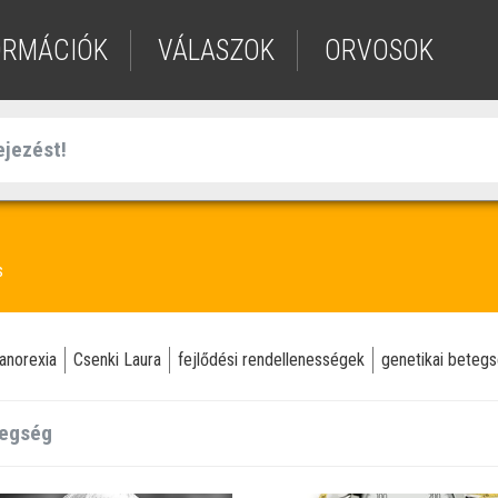
ORMÁCIÓK
VÁLASZOK
ORVOSOK
s
anorexia
Csenki Laura
fejlődési rendellenességek
genetikai beteg