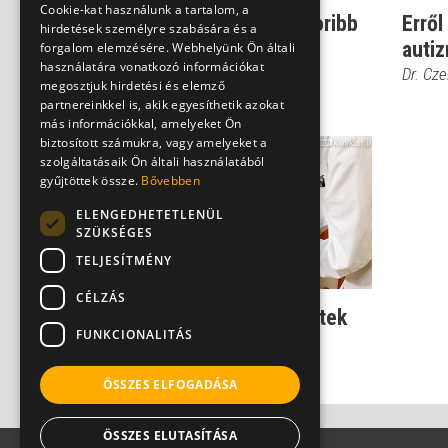
Cookie-kat használunk a tartalom, a
Dr. Czeizel: Ezért gyakoribb
Erről
hirdetések személyre szabására és a
az autizmus
autiz
forgalom elemzésére. Webhelyünk Ön általi
használatára vonatkozó információkat
fiúgyermekeknél
Dr. Cze
megosztjuk hirdetési és elemző
Dr. Czeizel Endre
partnereinkkel is, akik egyesíthetik azokat
más információkkal, amelyeket Ön
biztosított számukra, vagy amelyeket a
szolgáltatásaik Ön általi használatából
gyűjtöttek össze.
Bővebben
ELENGEDHETETLENÜL
SZÜKSÉGES
TELJESÍTMÉNY
CÉLZÁS
Autizmus: ha az agysejtek
FUNKCIONALITÁS
rossz helyen gyűlnek
Dr. Czeizel Endre
ÖSSZES ELFOGADÁSA
ÖSSZES ELUTASÍTÁSA