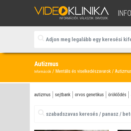
INF
Autizmus
Mentális és viselkedészavarok
Autizmu
Információk
autizmus
sejtbank
orvos genetikus
öröklődés