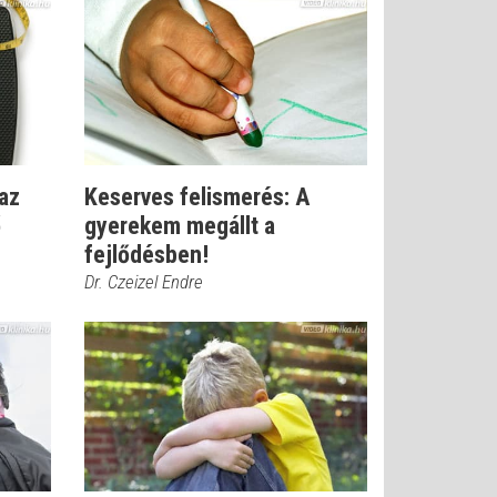
 az
Keserves felismerés: A
ő
gyerekem megállt a
fejlődésben!
Dr. Czeizel Endre