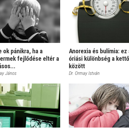
 ok pánikra, ha a
Anorexia és bulímia: ez
ermek fejlődése eltér a
óriási különbség a kett
sos...
között
kay János
Dr. Ormay István