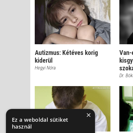
Autizmus: Kétéves korig
Van-e
kiderül
kisgy
szoká
Hegyi Nóra
Dr. Bó
×
Ez a weboldal sütiket
használ