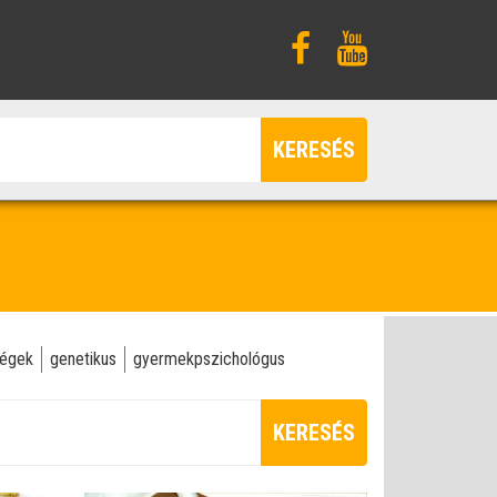
KERESÉS
ségek
genetikus
gyermekpszichológus
KERESÉS