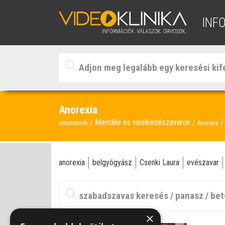
INF
Anorexia
Mentális és viselkedészavarok
Információk
Anorexia
anorexia
belgyógyász
Csenki Laura
evészavar
×