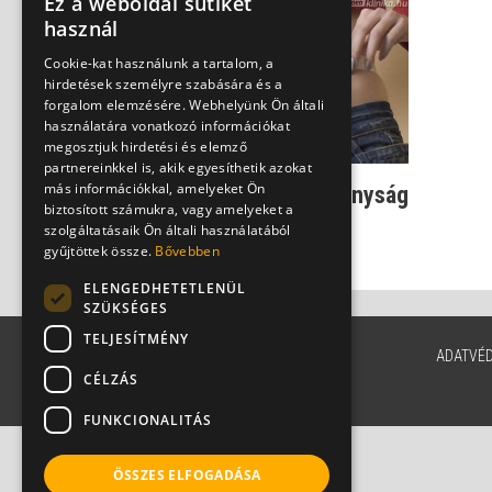
Ez a weboldal sütiket
használ
Cookie-kat használunk a tartalom, a
hirdetések személyre szabására és a
forgalom elemzésére. Webhelyünk Ön általi
használatára vonatkozó információkat
megosztjuk hirdetési és elemző
partnereinkkel is, akik egyesíthetik azokat
más információkkal, amelyeket Ön
Anorexia - a kóros soványság
biztosított számukra, vagy amelyeket a
szörnyű trenddé vált
szolgáltatásaik Ön általi használatából
Csenki Laura
gyűjtöttek össze.
Bővebben
ELENGEDHETETLENÜL
SZÜKSÉGES
TELJESÍTMÉNY
ADATVÉ
CÉLZÁS
FUNKCIONALITÁS
ÖSSZES ELFOGADÁSA