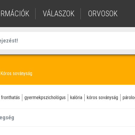
ORMÁCIÓK
VÁLASZOK
ORVOSOK
Kóros soványság
fronthatás
gyermekpszichológus
kalória
kóros soványság
párolo