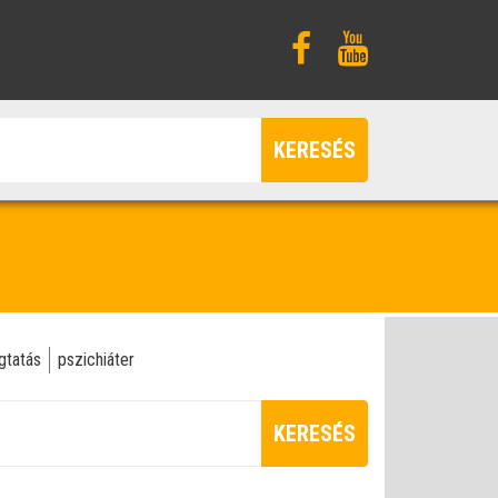
KERESÉS
gtatás
pszichiáter
KERESÉS