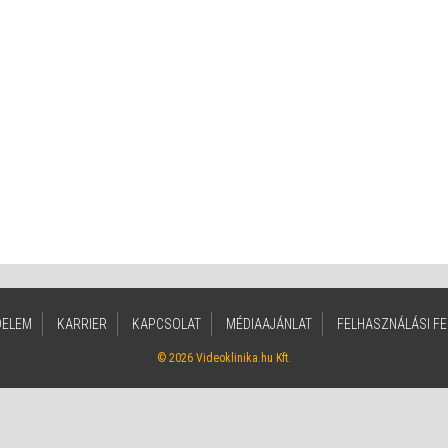
DELEM
KARRIER
KAPCSOLAT
MÉDIAAJÁNLAT
FELHASZNÁLÁSI FE
© 2026 Videoklinika.hu Kft.