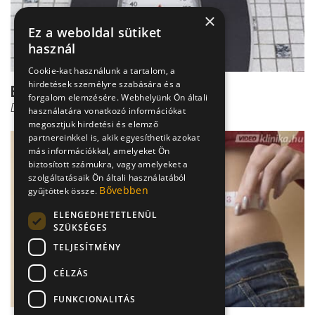
×
Ez a weboldal sütiket
használ
Cookie-kat használunk a tartalom, a
hirdetések személyre szabására és a
Emiatt fájhat a fogyókúrázók feje
forgalom elemzésére. Webhelyünk Ön általi
Dr. Bodnár Eszter
használatára vonatkozó információkat
megosztjuk hirdetési és elemző
partnereinkkel is, akik egyesíthetik azokat
más információkkal, amelyeket Ön
biztosított számukra, vagy amelyeket a
szolgáltatásaik Ön általi használatából
Bővebben
gyűjtöttek össze.
ELENGEDHETETLENÜL
SZÜKSÉGES
TELJESÍTMÉNY
CÉLZÁS
FUNKCIONALITÁS