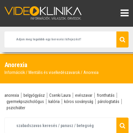
Anorexia
Információk
Mentális és viselkedészavarok
Anorexia
anorexia
belgyógyász
Csenki Laura
evészavar
fronthatás
gyermekpszichológus
kalória
kóros soványság
párologtatás
pszichiáter