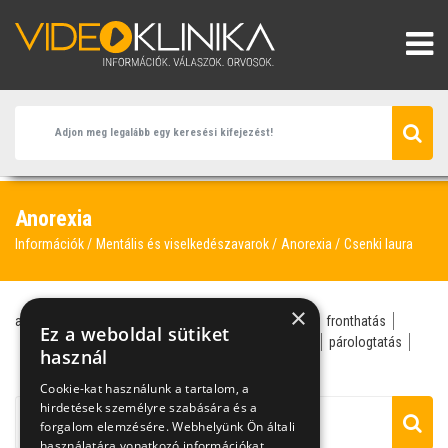
Anorexia
Információk
Mentális és viselkedészavarok
Anorexia
Csenki laura
×
anorexia
belgyógyász
Csenki Laura
evészavar
fronthatás
Ez a weboldal sütiket
gyermekpszichológus
kalória
kóros soványság
párologtatás
használ
pszichiáter
Cookie-kat használunk a tartalom, a
hirdetések személyre szabására és a
forgalom elemzésére. Webhelyünk Ön általi
használatára vonatkozó információkat