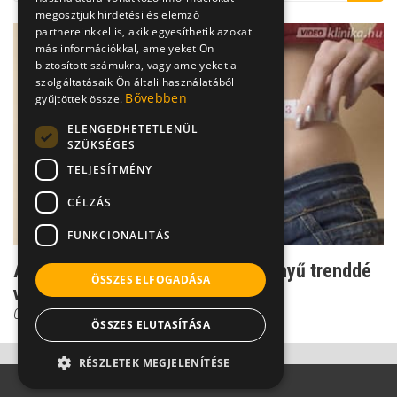
megosztjuk hirdetési és elemző
partnereinkkel is, akik egyesíthetik azokat
más információkkal, amelyeket Ön
biztosított számukra, vagy amelyeket a
szolgáltatásaik Ön általi használatából
Bővebben
gyűjtöttek össze.
ELENGEDHETETLENÜL
SZÜKSÉGES
TELJESÍTMÉNY
CÉLZÁS
FUNKCIONALITÁS
Anorexia - a kóros soványság szörnyű trenddé
ÖSSZES ELFOGADÁSA
vált
Csenki Laura
ÖSSZES ELUTASÍTÁSA
RÉSZLETEK MEGJELENÍTÉSE