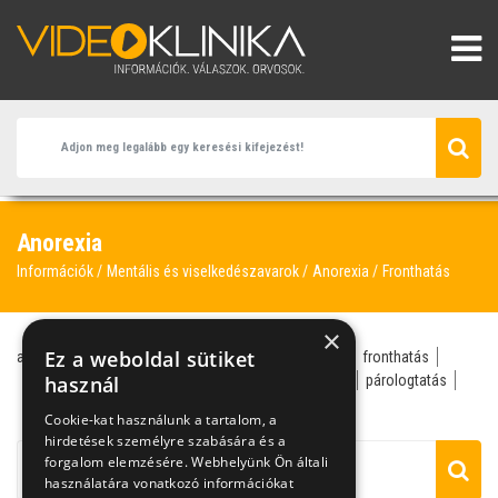
Anorexia
Információk
Mentális és viselkedészavarok
Anorexia
Fronthatás
×
Ez a weboldal sütiket
anorexia
belgyógyász
Csenki Laura
evészavar
fronthatás
gyermekpszichológus
használ
kalória
kóros soványság
párologtatás
pszichiáter
Cookie-kat használunk a tartalom, a
hirdetések személyre szabására és a
forgalom elemzésére. Webhelyünk Ön általi
használatára vonatkozó információkat