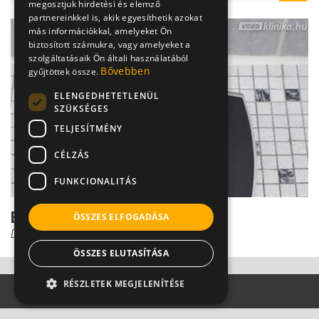
megosztjuk hirdetési és elemző
partnereinkkel is, akik egyesíthetik azokat
más információkkal, amelyeket Ön
biztosított számukra, vagy amelyeket a
szolgáltatásaik Ön általi használatából
Bővebben
gyűjtöttek össze.
ELENGEDHETETLENÜL
SZÜKSÉGES
TELJESÍTMÉNY
CÉLZÁS
FUNKCIONALITÁS
Emiatt fájhat a fogyókúrázók feje
ÖSSZES ELFOGADÁSA
Dr. Bodnár Eszter
ÖSSZES ELUTASÍTÁSA
RÉSZLETEK MEGJELENÍTÉSE