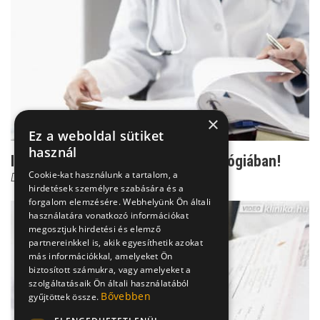
×
Ez a weboldal sütiket
használ
Impotencia: Ilyen szó nincs az urológiában!
Cookie-kat használunk a tartalom, a
Dr. Török Alexander
hirdetések személyre szabására és a
forgalom elemzésére. Webhelyünk Ön általi
használatára vonatkozó információkat
megosztjuk hirdetési és elemző
partnereinkkel is, akik egyesíthetik azokat
más információkkal, amelyeket Ön
biztosított számukra, vagy amelyeket a
szolgáltatásaik Ön általi használatából
Bővebben
gyűjtöttek össze.