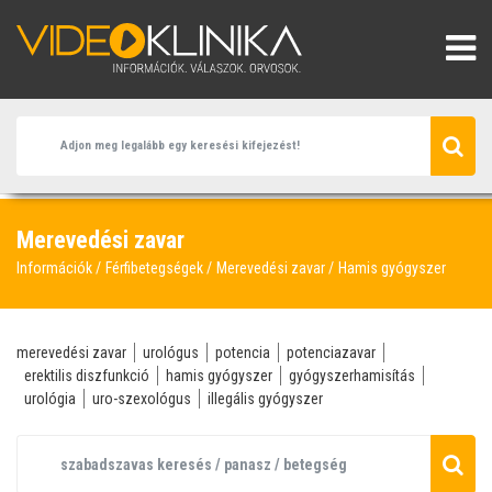
Merevedési zavar
Információk
Férfibetegségek
Merevedési zavar
Hamis gyógyszer
merevedési zavar
urológus
potencia
potenciazavar
erektilis diszfunkció
hamis gyógyszer
gyógyszerhamisítás
urológia
uro-szexológus
illegális gyógyszer