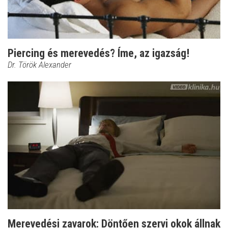
Piercing és merevedés? Íme, az igazság!
Dr. Török Alexander
Merevedési zavarok: Döntően szervi okok állnak