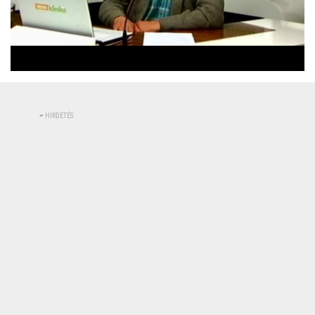
Betöltve
:
Állapot
:
Némítás
0%
0%
kikapcsolva
HIRDETÉS