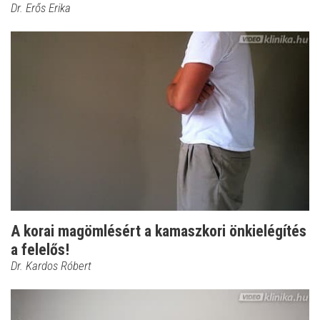
Dr. Erős Erika
A korai magömlésért a kamaszkori önkielégítés
a felelős!
Dr. Kardos Róbert