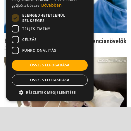
Bővebben
gyűjtöttek össze.
ELENGEDHETETLENÜL
SZÜKSÉGES
TELJESÍTMÉNY
CÉLZÁS
Erekciófüggőség - addikció és potencianövelők
Dr. Török Alexander
FUNKCIONALITÁS
ÖSSZES ELFOGADÁSA
ÖSSZES ELUTASÍTÁSA
RÉSZLETEK MEGJELENÍTÉSE