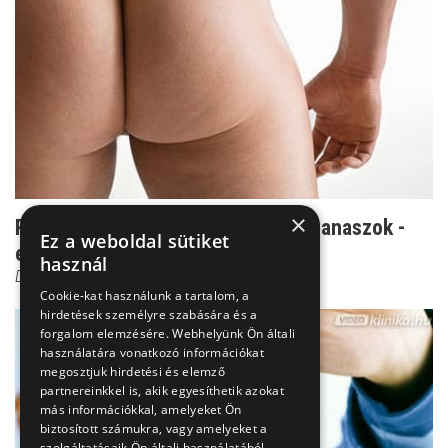
×
Romló szexuális élet és prosztatapanaszok -
Ez a weboldal sütiket
ennyi az összefü...
használ
Dr. Török Alexander
Cookie-kat használunk a tartalom, a
hirdetések személyre szabására és a
forgalom elemzésére. Webhelyünk Ön általi
használatára vonatkozó információkat
megosztjuk hirdetési és elemző
partnereinkkel is, akik egyesíthetik azokat
más információkkal, amelyeket Ön
biztosított számukra, vagy amelyeket a
szolgáltatásaik Ön általi használatából