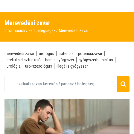
Merevedési zavar
Információk
Férfibetegségek
Merevedési zavar
merevedési zavar
urológus
potencia
potenciazavar
erektilis diszfunkció
hamis gyógyszer
gyógyszerhamisítás
urológia
uro-szexológus
illegális gyógyszer