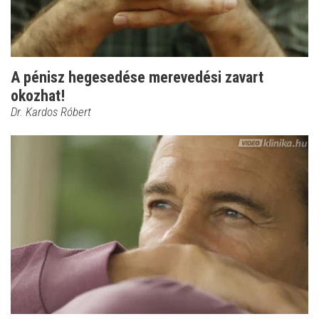
A pénisz hegesedése merevedési zavart
okozhat!
Dr. Kardos Róbert