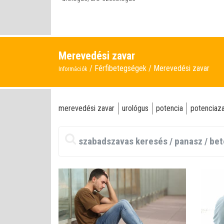
Merevedési zavar
Férfibetegségek
Merevedési zavar
Információk
merevedési zavar
urológus
potencia
potenciaz