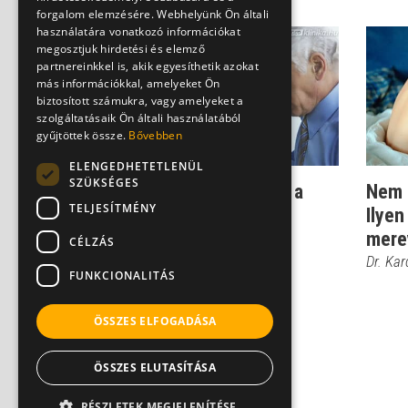
forgalom elemzésére. Webhelyünk Ön általi
használatára vonatkozó információkat
megosztjuk hirdetési és elemző
partnereinkkel is, akik egyesíthetik azokat
más információkkal, amelyeket Ön
biztosított számukra, vagy amelyeket a
szolgáltatásaik Ön általi használatából
gyűjtöttek össze.
Bővebben
ELENGEDHETETLENÜL
SZÜKSÉGES
Így lehet meghatározni a
Nem 
TELJESÍTMÉNY
merevedési zavar okát!
Ilyen
mere
Dr. Kardos Róbert
CÉLZÁS
Dr. Ka
FUNKCIONALITÁS
ÖSSZES ELFOGADÁSA
ÖSSZES ELUTASÍTÁSA
RÉSZLETEK MEGJELENÍTÉSE