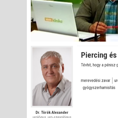
Bet
Állapot
:
Némítás
0%
0%
kikapcsolva
Piercing és
Tévhit, hogy a pénisz
merevedési zavar
ur
gyógyszerhamisítás
Dr. Török Alexander
urológus, uro-szexológus