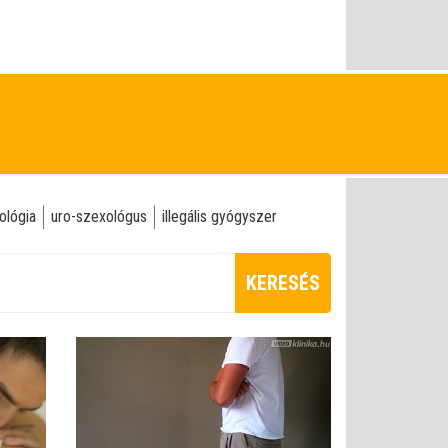
ológia
uro-szexológus
illegális gyógyszer
KERESÉS