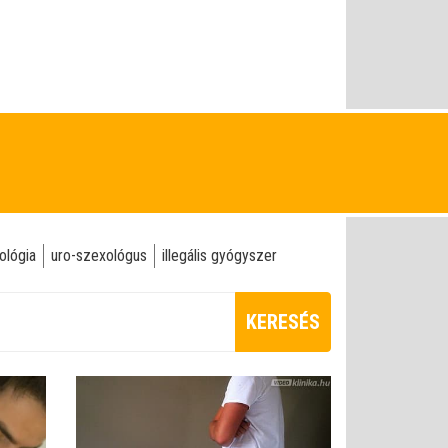
ológia
uro-szexológus
illegális gyógyszer
KERESÉS