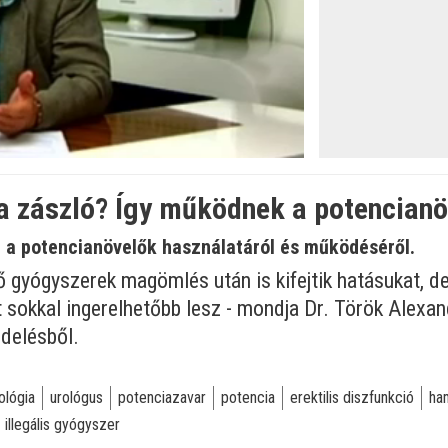
öltve
:
 a zászló? Így működnek a potencian
i a potencianövelők használatáról és működéséről.
 gyógyszerek magömlés után is kifejtik hatásukat, de
t sokkal ingerelhetőbb lesz - mondja Dr. Török Alexa
ndelésből.
ológia
urológus
potenciazavar
potencia
erektilis diszfunkció
ha
illegális gyógyszer