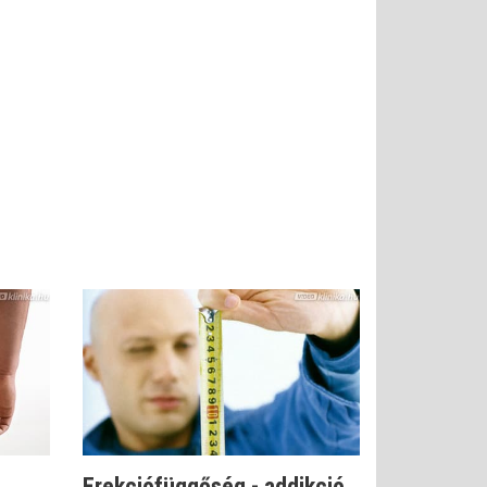
Erekciófüggőség - addikció