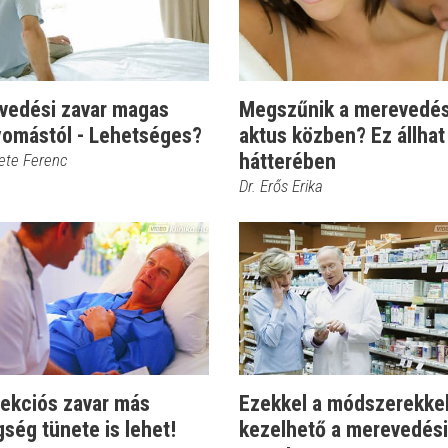
vedési zavar magas
Megszűnik a merevedé
yomástól - Lehetséges?
aktus közben? Ez állhat
hátterében
kete Ferenc
Dr. Erős Erika
rekciós zavar más
Ezekkel a módszerekke
ség tünete is lehet!
kezelhető a merevedési