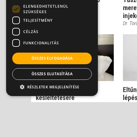
ELENGEDHETETLENÜL
férfibajok
mere
SZÜKSÉGES
injek
Dr. Balogh Katalin
TELJESÍTMÉNY
Dr. Tö
CÉLZÁS
FUNKCIONALITÁS
ÖSSZES ELFOGADÁSA
ÖSSZES ELUTASÍTÁSA
RÉSZLETEK MEGJELENÍTÉSE
Praktikák a magömlés
Eltűn
késleltetésére
lépés
viss..
Dr. Török Alexander
Dr. Tö