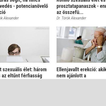
vedés - potencianövelő
prosztatapanaszok - en
ció
az összefü...
rök Alexander
Dr. Török Alexander
t szexuális élet: három
Ellenjavallt erekció: ak
 az eltűnt férfiasság
nem ajánlott a
.
potencianövelő
rök Alexander
Dr. Török Alexander