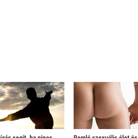
rás segít, ha nincs
Romló szexuális élet és