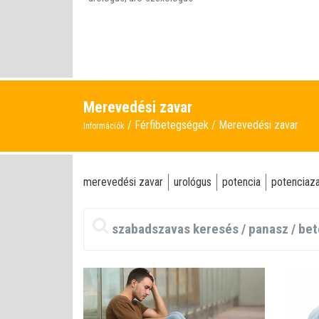
Merevedési zavar
Férfibetegségek
Merevedési zavar
Információk
merevedési zavar
urológus
potencia
potenciaz