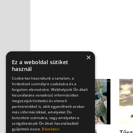
×
Ez a weboldal sütiket
használ
Cookie-kat használunk a tartalom, a
hirdetések személyre szabására és a
forgalom elemzésére. Webhelyünk Ön általi
használatára vonatkozó információkat
megosztjuk hirdetési és elemző
partnereinkkel is, akik egyesíthetik azokat
más információkkal, amelyeket Ön
biztosított számukra, vagy amelyeket a
szolgáltatásaik Ön általi használatából
gyűjtöttek össze.
Bővebben
EgészségŐr - Hervasztó
Tűszú