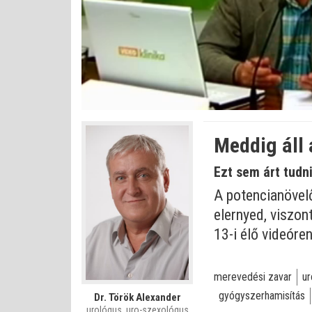
Bet
Állapot
:
Némítás
0%
0%
kikapcsolva
Meddig áll
Ezt sem árt tudn
A potencianövelő
elernyed, viszon
13-i élő videóre
merevedési zavar
ur
gyógyszerhamisítás
Dr. Török Alexander
urológus, uro-szexológus