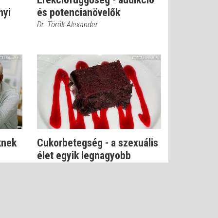
nyi
és potencianövelők
Dr. Török Alexander
iknek
Cukorbetegség - a szexuális
élet egyik legnagyobb
ellensége
Dr. Török Alexander