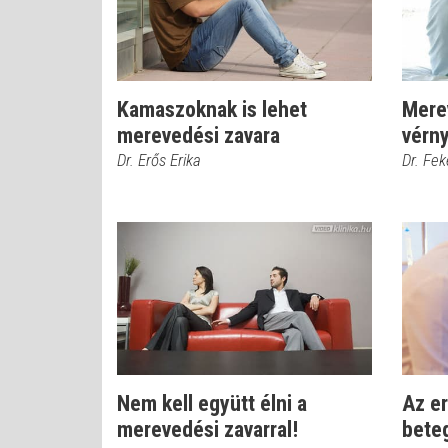
Kamaszoknak is lehet
Mere
merevedési zavara
vérn
Dr. Erős Erika
Dr. Fe
Nem kell együtt élni a
Az e
merevedési zavarral!
beteg