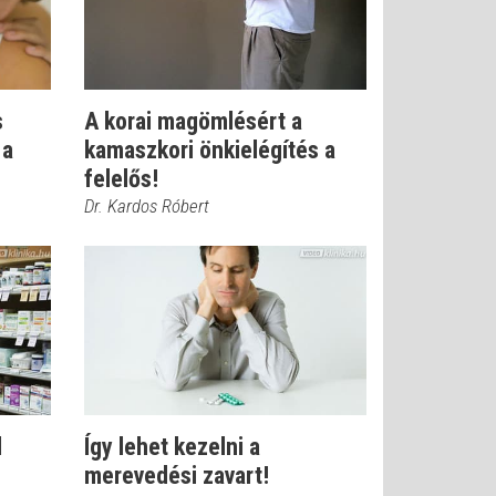
s
A korai magömlésért a
 a
kamaszkori önkielégítés a
felelős!
Dr. Kardos Róbert
l
Így lehet kezelni a
merevedési zavart!