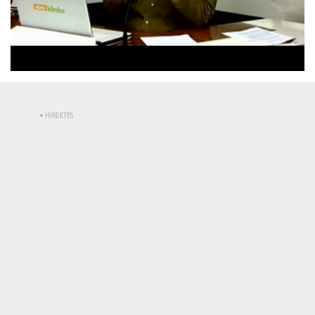
Betöltve
:
Állapot
:
Némítás
0%
0%
kikapcsolva
HIRDETÉS