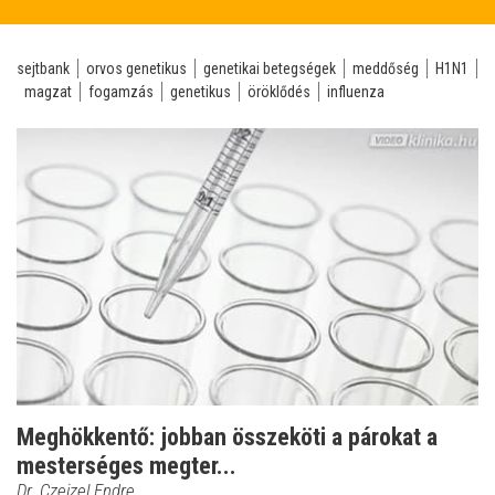
sejtbank
orvos genetikus
genetikai betegségek
meddőség
H1N1
magzat
fogamzás
genetikus
öröklődés
influenza
Meghökkentő: jobban összeköti a párokat a
mesterséges megter...
Dr. Czeizel Endre