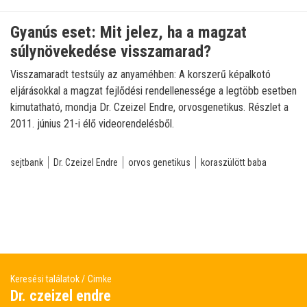
Gyanús eset: Mit jelez, ha a magzat
súlynövekedése visszamarad?
Visszamaradt testsúly az anyaméhben: A korszerű képalkotó
eljárásokkal a magzat fejlődési rendellenessége a legtöbb esetben
kimutatható, mondja Dr. Czeizel Endre, orvosgenetikus. Részlet a
2011. június 21-i élő videorendelésből.
sejtbank
Dr. Czeizel Endre
orvos genetikus
koraszülött baba
Keresési találatok
Cimke
Dr. czeizel endre