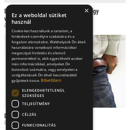
×
Dr. Czeizel: A felgyorsult fejlődés így
Ez a weboldal sütiket
változtatta meg a nő...
használ
Dr. Czeizel Endre
Cookie-kat használunk a tartalom, a
hirdetések személyre szabására és a
forgalom elemzésére. Webhelyünk Ön általi
használatára vonatkozó információkat
megosztjuk hirdetési és elemző
partnereinkkel is, akik egyesíthetik azokat
más információkkal, amelyeket Ön
biztosított számukra, vagy amelyeket a
szolgáltatásaik Ön általi használatából
Bővebben
gyűjtöttek össze.
ELENGEDHETETLENÜL
SZÜKSÉGES
TELJESÍTMÉNY
CÉLZÁS
Dr. Czeizel: mi történt a férfiakkal?
Dr. Czeizel Endre
FUNKCIONALITÁS