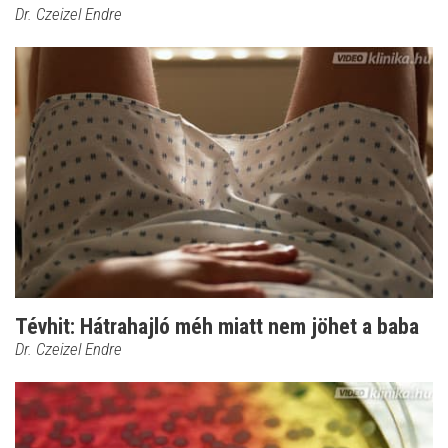
Dr. Czeizel Endre
Tévhit: Hátrahajló méh miatt nem jöhet a baba
Dr. Czeizel Endre