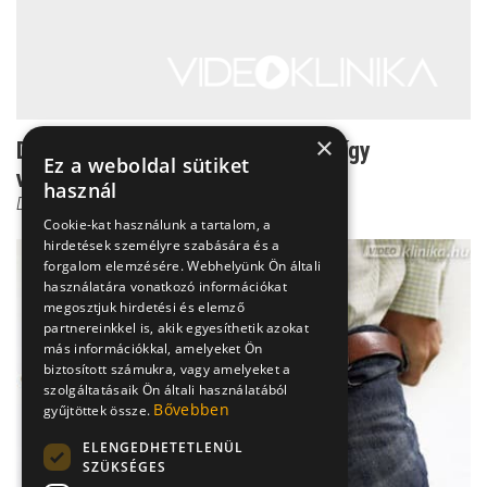
×
Dr. Czeizel: A felgyorsult fejlődés így
Ez a weboldal sütiket
változtatta meg a nő...
használ
Dr. Czeizel Endre
Cookie-kat használunk a tartalom, a
hirdetések személyre szabására és a
forgalom elemzésére. Webhelyünk Ön általi
használatára vonatkozó információkat
megosztjuk hirdetési és elemző
partnereinkkel is, akik egyesíthetik azokat
más információkkal, amelyeket Ön
biztosított számukra, vagy amelyeket a
szolgáltatásaik Ön általi használatából
Bővebben
gyűjtöttek össze.
ELENGEDHETETLENÜL
SZÜKSÉGES