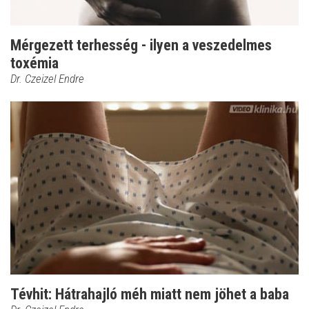
Mérgezett terhesség - ilyen a veszedelmes
toxémia
Dr. Czeizel Endre
Tévhit: Hátrahajló méh miatt nem jöhet a baba