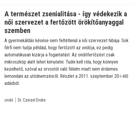
A természet zsenialitása - így védekezik a
női szervezet a fertőzött örökítőanyaggal
szemben
A gyermekáldás késése nem feltétlenül a női szervezet hibája. Sok
férfi nem tudja például, hogy fertőzött az ondója, ez pedig
automatikusan kizárja a fogantatást. Az ondófertőzést csak
mikroszkóp alatt lehet kimutatni. Tudni kell róla, hogy könnyen
kezelhető, szóval az orvostól való félelm miatt nem érdemes
lemondani az utódnemzésről. Részlet a 2011. szeptember 20-i élő
adásból.
ondó
Dr. Czeizel Endre