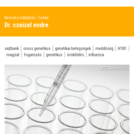
Keresési találatok
Cimke
Dr. czeizel endre
sejtbank
orvos genetikus
genetikai betegségek
meddőség
H1N1
magzat
fogamzás
genetikus
öröklődés
influenza