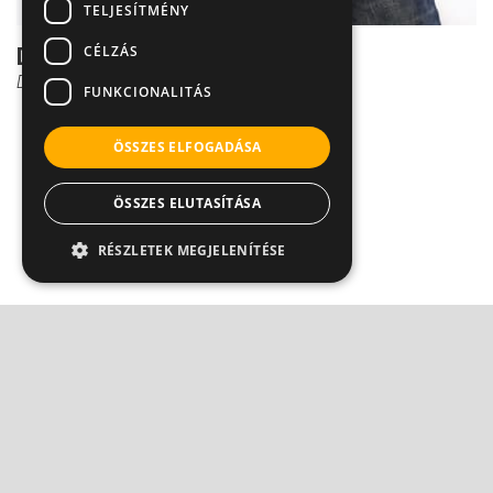
TELJESÍTMÉNY
CÉLZÁS
Dr. Czeizel: mi történt a férfiakkal?
Dr. Czeizel Endre
FUNKCIONALITÁS
ÖSSZES ELFOGADÁSA
ÖSSZES ELUTASÍTÁSA
RÉSZLETEK MEGJELENÍTÉSE