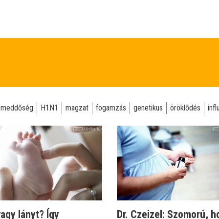
meddőség
H1N1
magzat
fogamzás
genetikus
öröklődés
inf
vagy lányt? Így
Dr. Czeizel: Szomorú, h