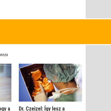
luenza
ogy a
Dr. Czeizel: Így lesz a