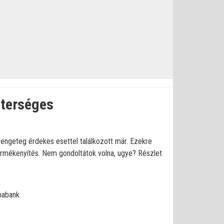
sterséges
 rengeteg érdekes esettel találkozott már. Ezekre
termékenyítés. Nem gondoltátok volna, ugye? Részlet
mabank