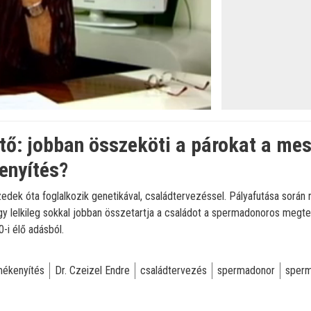
ő: jobban összeköti a párokat a me
nyítés?
zedek óta foglalkozik genetikával, családtervezéssel. Pályafutása során
hogy lelkileg sokkal jobban összetartja a családot a spermadonoros meg
-i élő adásból.
ékenyítés
Dr. Czeizel Endre
családtervezés
spermadonor
sper