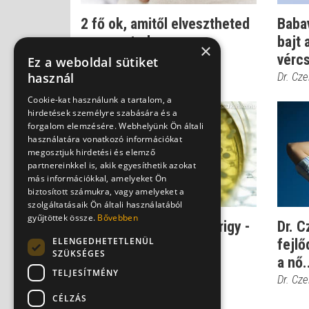
2 fő ok, amitől elvesztheted
Baba
a magzatod
bajt 
×
vércs
Dr. Czeizel Endre
Ez a weboldal sütiket
használ
Dr. Cze
Cookie-kat használunk a tartalom, a
hirdetések személyre szabására és a
forgalom elemzésére. Webhelyünk Ön általi
használatára vonatkozó információkat
megosztjuk hirdetési és elemző
partnereinkkel is, akik egyesíthetik azokat
más információkkal, amelyeket Ön
biztosított számukra, vagy amelyeket a
szolgáltatásaik Ön általi használatából
gyűjtöttek össze.
Bővebben
Petefészek és pajzsmirigy -
Dr. C
ELENGEDHETETLENÜL
így állhatnak a
fejlő
SZÜKSÉGES
termékenység útj...
a nő.
TELJESÍTMÉNY
Dr. Czeizel Endre
Dr. Cze
CÉLZÁS