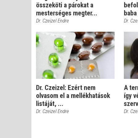
összeköti a párokat a
befo
mesterséges megter...
baba
Dr. Czeizel Endre
Dr. Cze
Dr. Czeizel: Ezért nem
A ter
olvasom el a mellékhatások
így v
listáját, ...
szerv
Dr. Czeizel Endre
Dr. Cze