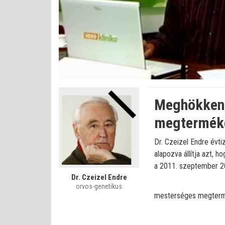
Betöltve
:
Állapot
:
Némítás
0%
0%
kikapcsolva
Meghökkent
megterméke
Dr. Czeizel Endre évti
alapozva állítja azt, 
a 2011. szeptember 20
Dr. Czeizel Endre
orvos-genetikus
mesterséges megterm