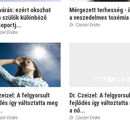
várás: ezért okozhat
Mérgezett terhesség - i
a szülők különböző
a veszedelmes toxémia
oportj...
Dr. Czeizel Endre
izel Endre
zeizel: A felgyorsult
Dr. Czeizel: A felgyorsul
dés így változtatta meg
fejlődés így változtatt
..
a nő...
izel Endre
Dr. Czeizel Endre