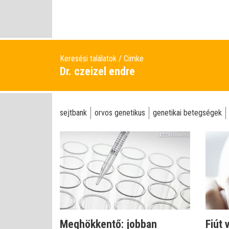
Keresési találatok
Cimke
Dr. czeizel endre
sejtbank
orvos genetikus
genetikai betegségek
Meghökkentő: jobban
Fiút 