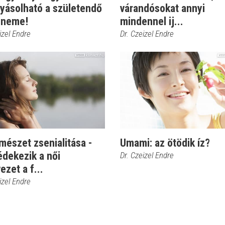
lyásolható a születendő
várandósokat annyi
 neme!
mindennel ij...
izel Endre
Dr. Czeizel Endre
mészet zsenialitása -
Umami: az ötödik íz?
édekezik a női
Dr. Czeizel Endre
ezet a f...
izel Endre