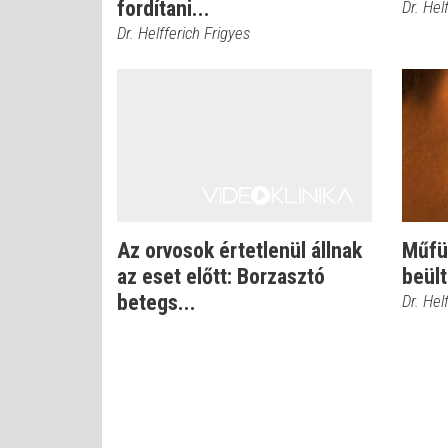
fordítani...
Dr. Hel
Dr. Helfferich Frigyes
Az orvosok értetlenül állnak
Műfül
az eset előtt: Borzasztó
beült
betegs...
Dr. Hel