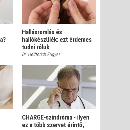
Hallásromlás és
ta?
hallókészülék: ezt érdemes
tudni róluk
Dr. Helfferich Frigyes
CHARGE-szindróma - ilyen
ez a több szervet érintő,