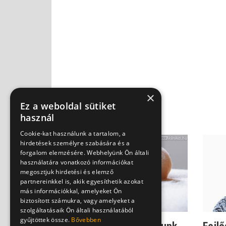
×
Ez a weboldal sütiket
használ
Cookie-kat használunk a tartalom, a
hirdetések személyre szabására és a
forgalom elemzésére. Webhelyünk Ön általi
használatára vonatkozó információkat
megosztjuk hirdetési és elemző
partnereinkkel is, akik egyesíthetik azokat
más információkkal, amelyeket Ön
biztosított számukra, vagy amelyeket a
szolgáltatásaik Ön általi használatából
gyűjtöttek össze.
Bővebben