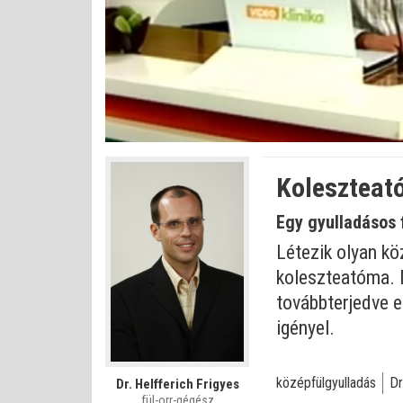
Betöltve
:
Állapot
:
Némítás
0%
0%
kikapcsolva
Koleszteató
Egy gyulladásos 
Létezik olyan kö
koleszteatóma. N
továbbterjedve e
igényel.
középfülgyulladás
Dr
Dr. Helfferich Frigyes
fül-orr-gégész