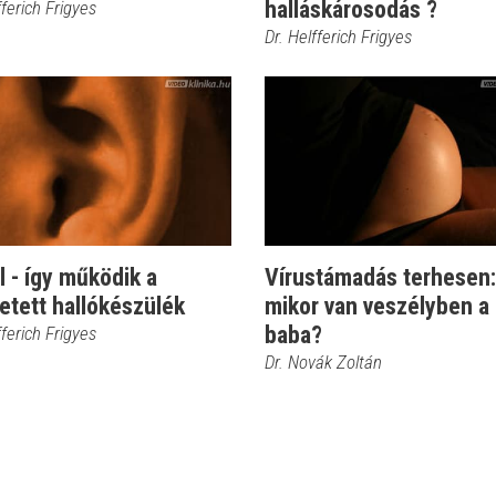
halláskárosodás ?
fferich Frigyes
Dr. Helfferich Frigyes
 - így működik a
Vírustámadás terhesen:
etett hallókészülék
mikor van veszélyben a
baba?
fferich Frigyes
Dr. Novák Zoltán