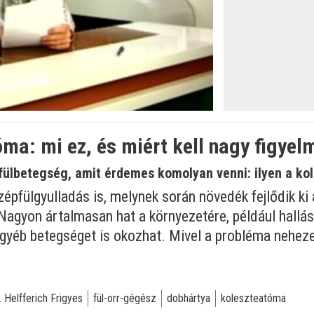
ma: mi ez, és miért kell nagy figyelm
fülbetegség, amit érdemes komolyan venni: ilyen a ko
zépfülgyulladás is, melynek során növedék fejlődik ki 
agyon ártalmasan hat a környezetére, például hallás
gyéb betegséget is okozhat. Mivel a probléma neheze
. Helfferich Frigyes
fül-orr-gégész
dobhártya
koleszteatóma