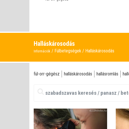
Halláskárosodás
Fülbetegségek
Halláskárosodás
Információk
fül-orr-gégész
halláskárosodás
hallásromlás
hal