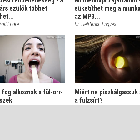
dési rendellenesség - a
Mindennapi zajártalom -
árs szülők többet
süketíthet meg a munka
het...
az MP3...
izel Endre
Dr. Helfferich Frigyes
 foglalkoznak a fül-orr-
Miért ne piszkálgassuk
szek
a fülzsírt?
fferich Frigyes
Dr. Helfferich Frigyes