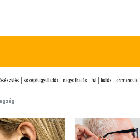
lókészülék
középfülgyulladás
nagyothallás
fül
hallás
orrmandula