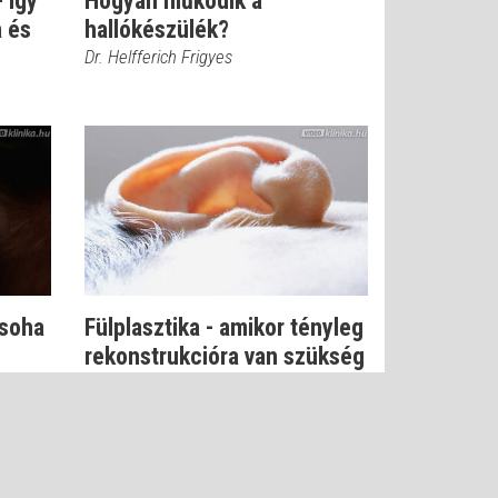
 így
Hogyan működik a
 és
hallókészülék?
Dr. Helfferich Frigyes
 soha
Fülplasztika - amikor tényleg
rekonstrukcióra van szükség
Dr. Helfferich Frigyes