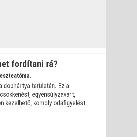
et fordítani rá?
leszteatóma.
a dobhártya területén. Ez a
csökkenést, egyensúlyzavart,
n kezelhető, komoly odafigyelést