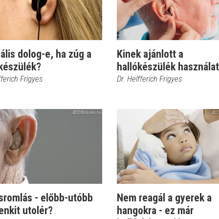
lis dolog-e, ha zúg a
Kinek ajánlott a
ókészülék?
hallókészülék használa
fferich Frigyes
Dr. Helfferich Frigyes
sromlás - előbb-utóbb
Nem reagál a gyerek a
nkit utolér?
hangokra - ez már