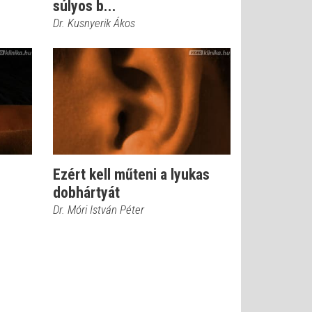
súlyos b...
Dr. Kusnyerik Ákos
Ezért kell műteni a lyukas
dobhártyát
Dr. Móri István Péter