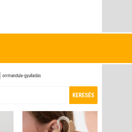
orrmandula-gyulladás
KERESÉS