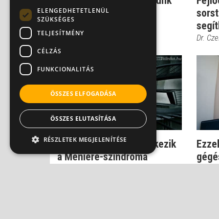
Így veszítjük el a hallásunk
Fejlő
ELENGEDHETETLENÜL
sorst
Dr. Helfferich Frigyes
SZÜKSÉGES
segít
TELJESÍTMÉNY
Dr. Cze
CÉLZÁS
FUNKCIONALITÁS
ÖSSZES ELFOGADÁSA
ÖSSZES ELUTASÍTÁSA
RÉSZLETEK MEGJELENÍTÉSE
Ilyen tünetekkel jelentkezik
Ezzel
a Meniére-szindróma
gégé
Dr. Kiss Gábor
Dr. Hel