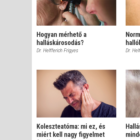
Hogyan mérhető a
Normá
halláskárosodás?
hall
Dr. Helfferich Frigyes
Dr. Hel
Koleszteatóma: mi ez, és
Hallá
miért kell nagy figyelmet
minde