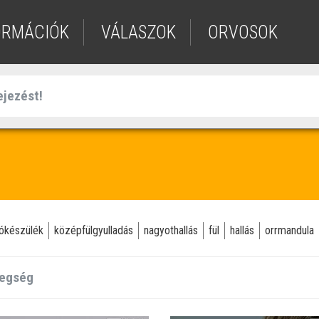
ORMÁCIÓK
VÁLASZOK
ORVOSOK
lókészülék
középfülgyulladás
nagyothallás
fül
hallás
orrmandula