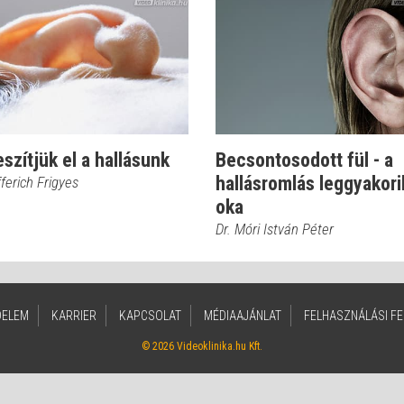
eszítjük el a hallásunk
Becsontosodott fül - a
hallásromlás leggyakor
fferich Frigyes
oka
Dr. Móri István Péter
DELEM
KARRIER
KAPCSOLAT
MÉDIAAJÁNLAT
FELHASZNÁLÁSI FE
© 2026 Videoklinika.hu Kft.