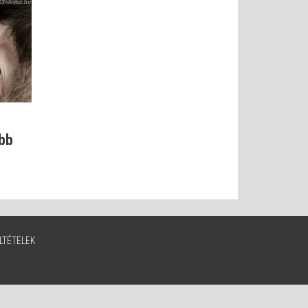
ibb
LTÉTELEK