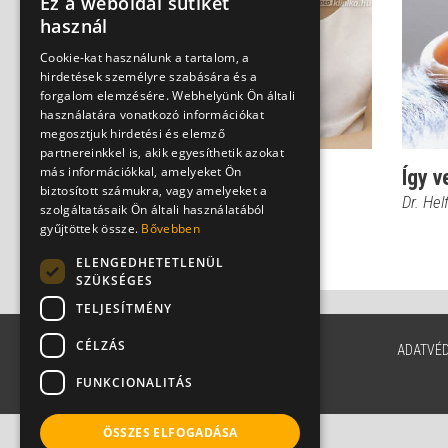
Ez a weboldal sütiket
használ
Cookie-kat használunk a tartalom, a
hirdetések személyre szabására és a
forgalom elemzésére. Webhelyünk Ön általi
használatára vonatkozó információkat
megosztjuk hirdetési és elemző
partnereinkkel is, akik egyesíthetik azokat
más információkkal, amelyeket Ön
Nem reagál a gyerek a
Így v
biztosított számukra, vagy amelyeket a
hangokra - ez már
Dr. Hel
szolgáltatásaik Ön általi használatából
halláskárosodás ?
gyűjtöttek össze.
Bővebben
Dr. Helfferich Frigyes
ELENGEDHETETLENÜL
SZÜKSÉGES
TELJESÍTMÉNY
CÉLZÁS
ADATVÉ
FUNKCIONALITÁS
ÖSSZES ELFOGADÁSA