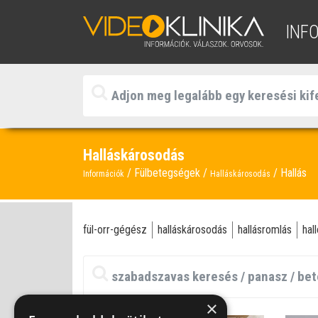
INF
Halláskárosodás
Fülbetegségek
Hallás
Információk
Halláskárosodás
fül-orr-gégész
halláskárosodás
hallásromlás
hal
×