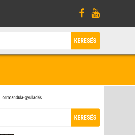
KERESÉS
orrmandula-gyulladás
KERESÉS