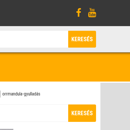
KERESÉS
orrmandula-gyulladás
KERESÉS