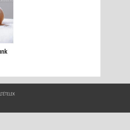
unk
LTÉTELEK