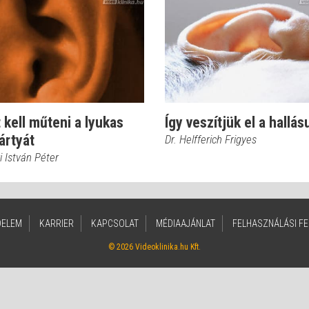
 kell műteni a lyukas
Így veszítjük el a hallás
ártyát
Dr. Helfferich Frigyes
i István Péter
DELEM
KARRIER
KAPCSOLAT
MÉDIAAJÁNLAT
FELHASZNÁLÁSI FE
© 2026 Videoklinika.hu Kft.