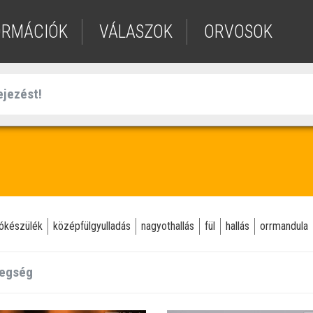
ORMÁCIÓK
VÁLASZOK
ORVOSOK
lókészülék
középfülgyulladás
nagyothallás
fül
hallás
orrmandula