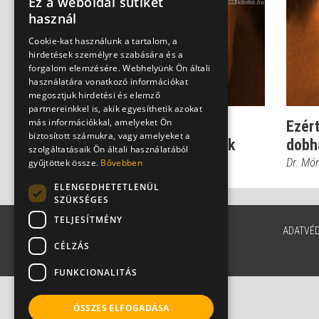
Ez a weboldal sütiket
használ
Cookie-kat használunk a tartalom, a
hirdetések személyre szabására és a
forgalom elemzésére. Webhelyünk Ön általi
használatára vonatkozó információkat
megosztjuk hirdetési és elemző
partnereinkkel is, akik egyesíthetik azokat
más információkkal, amelyeket Ön
Műfül - így működik a
Ezért
biztosított számukra, vagy amelyeket a
beültetett hallókészülék
dobh
szolgáltatásaik Ön általi használatából
Dr. Helfferich Frigyes
Dr. Mór
gyűjtöttek össze.
Bővebben
ELENGEDHETETLENÜL
SZÜKSÉGES
TELJESÍTMÉNY
ADATVÉ
CÉLZÁS
FUNKCIONALITÁS
ÖSSZES ELFOGADÁSA