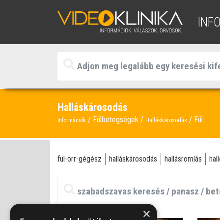
INF
Halláskárosodás
Fülbetegségek
Fül
Információk
Halláskárosodás
fül-orr-gégész
halláskárosodás
hallásromlás
hal
×