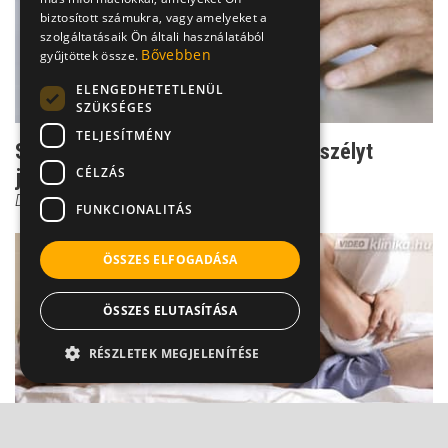
biztosított számukra, vagy amelyeket a
szolgáltatásaik Ön általi használatából
Bővebben
gyűjtöttek össze.
ELENGEDHETETLENÜL
SZÜKSÉGES
TELJESÍTMÉNY
Stroke-totó: 15-ből 3 találat már veszélyt
CÉLZÁS
jelezhet!
Dr. Ertsey Csaba
FUNKCIONALITÁS
ÖSSZES ELFOGADÁSA
ÖSSZES ELUTASÍTÁSA
RÉSZLETEK MEGJELENÍTÉSE