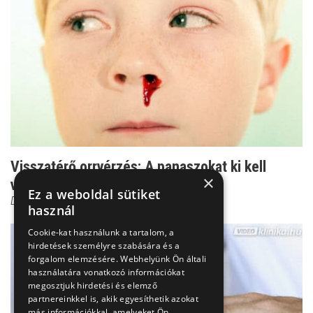
Visszatérő orrvérzés: A panaszokat ki kell
×
vizsgálni!
Ez a weboldal sütiket
Dr. Bókay János
használ
Cookie-kat használunk a tartalom, a
hirdetések személyre szabására és a
forgalom elemzésére. Webhelyünk Ön általi
használatára vonatkozó információkat
megosztjuk hirdetési és elemző
partnereinkkel is, akik egyesíthetik azokat
más információkkal, amelyeket Ön