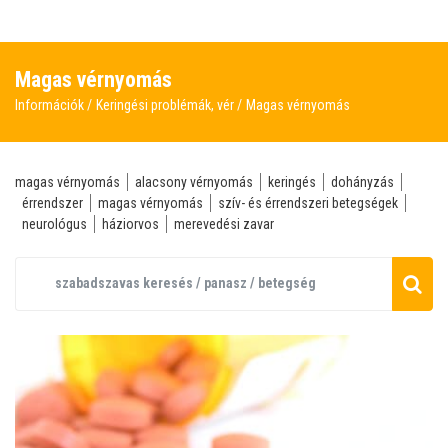
Magas vérnyomás
Információk
Keringési problémák, vér
Magas vérnyomás
magas vérnyomás
alacsony vérnyomás
keringés
dohányzás
érrendszer
magas vérnyomás
szív- és érrendszeri betegségek
neurológus
háziorvos
merevedési zavar