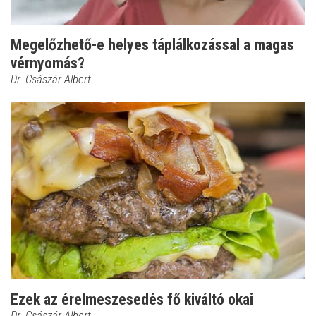
Megelőzhető-e helyes táplálkozással a magas
vérnyomás?
Dr. Császár Albert
Ezek az érelmeszesedés fő kiváltó okai
Dr. Császár Albert