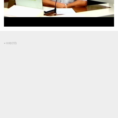
Betöltve
:
Állapot
:
Némítás
0%
0%
kikapcsolva
HIRDETÉS