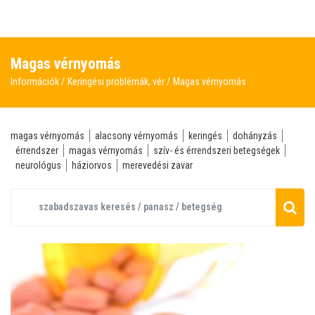
Magas vérnyomás
Információk
Keringési problémák, vér
Magas vérnyomás
magas vérnyomás
alacsony vérnyomás
keringés
dohányzás
érrendszer
magas vérnyomás
szív- és érrendszeri betegségek
neurológus
háziorvos
merevedési zavar