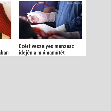
Ezért veszélyes menzesz
ában
idején a miómaműtét
Dr. Novák Zoltán