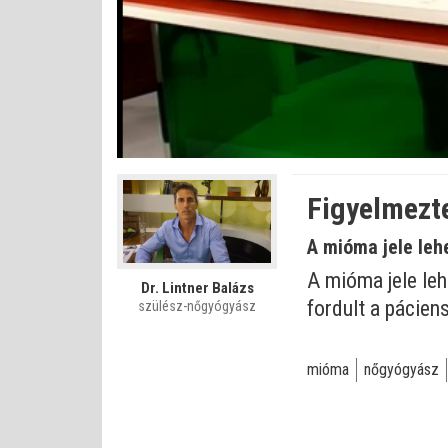
Betöltve
:
Állapot
:
Némítás
0%
0%
kikapcsolva
Figyelmezte
A mióma jele leh
A mióma jele leh
Dr. Lintner Balázs
fordult a pácien
szülész-nőgyógyász
mióma
nőgyógyász