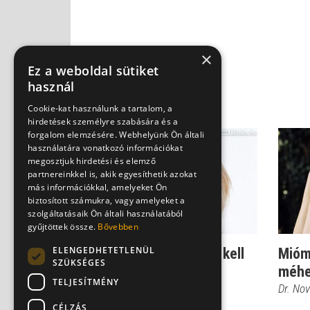
×
Ez a weboldal sütiket
használ
Cookie-kat használunk a tartalom, a
hirdetések személyre szabására és a
forgalom elemzésére. Webhelyünk Ön általi
használatára vonatkozó információkat
megosztjuk hirdetési és elemző
partnereinkkel is, akik egyesíthetik azokat
más információkkal, amelyeket Ön
biztosított számukra, vagy amelyeket a
szolgáltatásaik Ön általi használatából
gyűjtöttek össze.
Bővebben
ELENGEDHETETLENÜL
Mióma: mi is ez, és mit kell
Mióm
SZÜKSÉGES
tudni róla?
méhe
TELJESÍTMÉNY
Dr. Lintner Balázs
Dr. No
CÉLZÁS