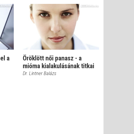
el a
Öröklött női panasz - a
mióma kialakulásának titkai
Dr. Lintner Balázs