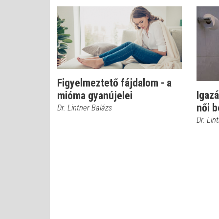
Figyelmeztető fájdalom - a
Igazá
mióma gyanújelei
női b
Dr. Lintner Balázs
Dr. Lin