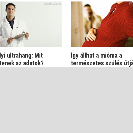
yi ultrahang: Mit
Így állhat a mióma a
tenek az adatok?
természetes szülés útj
vák Zoltán
Dr. Novák Zoltán