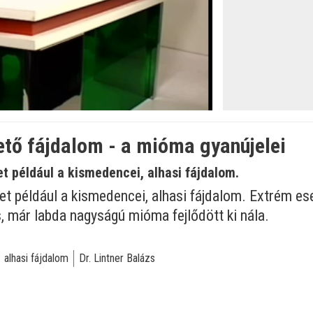
tő fájdalom - a mióma gyanújelei
et például a kismedencei, alhasi fájdalom.
et például a kismedencei, alhasi fájdalom. Extrém es
s, már labda nagyságú mióma fejlődött ki nála.
alhasi fájdalom
Dr. Lintner Balázs