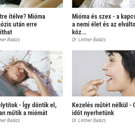
tre ítélve? Mióma
Mióma és szex - a kapc
ózis után erre
a nemi élet és az elvált
íthat
köz...
tner Balázs
Dr. Lintner Balázs
ytitok - Így döntik el,
Kezelés műtét nélkül - 
an műtik a miómát
időt nyerhetünk
tner Balázs
Dr. Lintner Balázs