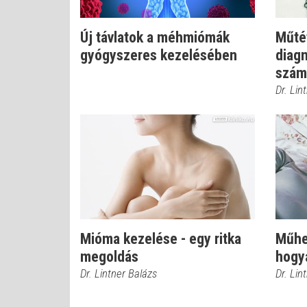
Új távlatok a méhmiómák
Műté
gyógyszeres kezelésében
diagn
szám
Dr. Lin
Mióma kezelése - egy ritka
Műhel
megoldás
hogy
Dr. Lintner Balázs
Dr. Lin