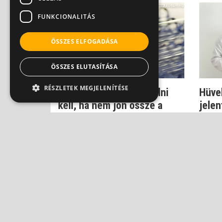
FUNKCIONALITÁS
ÖSSZES ELFOGADÁSA
ÖSSZES ELUTASÍTÁSA
RÉSZLETEK MEGJELENÍTÉSE
Meddőség: Amit vizsgálni
Hüvel
kell, ha nem jön össze a
jelen
baba
Dr. No
Dr. Czeizel Endre