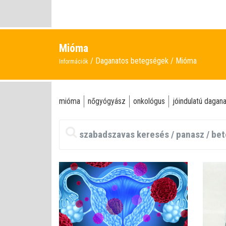
Mióma
Daganatos betegségek
Mióma
Információk
mióma
nőgyógyász
onkológus
jóindulatú dagana