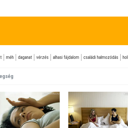
t
méh
daganat
vérzés
alhasi fájdalom
családi halmozódás
hol