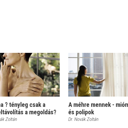
a ? tényleg csak a
A méhre mennek - mió
ltávolítás a megoldás?
és polipok
vák Zoltán
Dr. Novák Zoltán