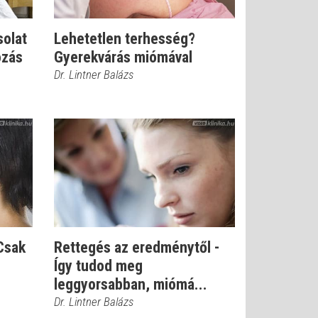
solat
Lehetetlen terhesség?
ozás
Gyerekvárás miómával
Dr. Lintner Balázs
Csak
Rettegés az eredménytől -
Így tudod meg
leggyorsabban, miómá...
Dr. Lintner Balázs