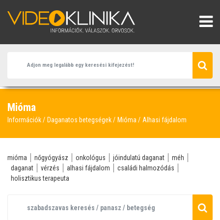
Mióma
Információk
Daganatos betegségek
Mióma
Alhasi fájdalom
mióma
nőgyógyász
onkológus
jóindulatú daganat
méh
daganat
vérzés
alhasi fájdalom
családi halmozódás
holisztikus terapeuta