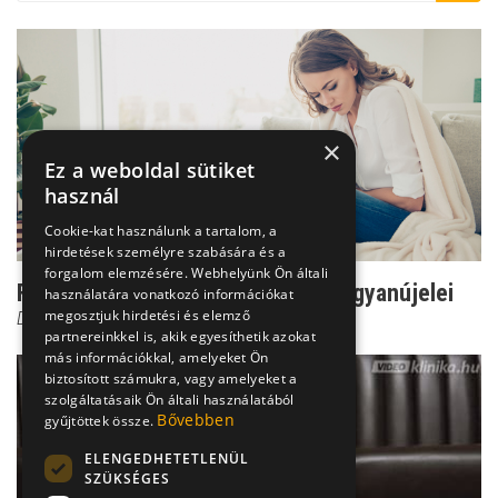
×
Ez a weboldal sütiket
használ
Cookie-kat használunk a tartalom, a
hirdetések személyre szabására és a
forgalom elemzésére. Webhelyünk Ön általi
Figyelmeztető fájdalom - a mióma gyanújelei
használatára vonatkozó információkat
megosztjuk hirdetési és elemző
Dr. Lintner Balázs
partnereinkkel is, akik egyesíthetik azokat
más információkkal, amelyeket Ön
biztosított számukra, vagy amelyeket a
szolgáltatásaik Ön általi használatából
Bővebben
gyűjtöttek össze.
ELENGEDHETETLENÜL
SZÜKSÉGES