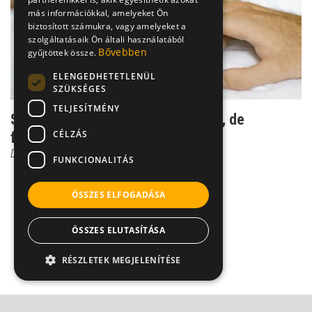
más információkkal, amelyeket Ön
biztosított számukra, vagy amelyeket a
szolgáltatásaik Ön általi használatából
Bővebben
gyűjtöttek össze.
ELENGEDHETETLENÜL
SZÜKSÉGES
TELJESÍTMÉNY
Szeretetfüggőség - nem betegség, de
CÉLZÁS
foglalkozni kell vele
Dr. Ormay István
FUNKCIONALITÁS
ÖSSZES ELFOGADÁSA
ÖSSZES ELUTASÍTÁSA
RÉSZLETEK MEGJELENÍTÉSE