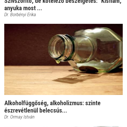
Szívszorító, de kötelező beszélgetés: "Kisfiam,
anyuka most ...
Dr. Borbényi Erika
Alkoholfüggőség, alkoholizmus: szinte
észrevétlenül belecsús...
Dr. Ormay István