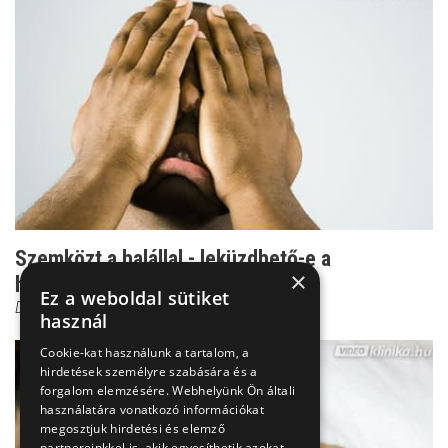
Szemközt a halállal - leküzdhető-e a
×
halálfélelem?
Ez a weboldal sütiket
Dr. Ormay István
használ
Cookie-kat használunk a tartalom, a
hirdetések személyre szabására és a
forgalom elemzésére. Webhelyünk Ön általi
használatára vonatkozó információkat
megosztjuk hirdetési és elemző
partnereinkkel is, akik egyesíthetik azokat