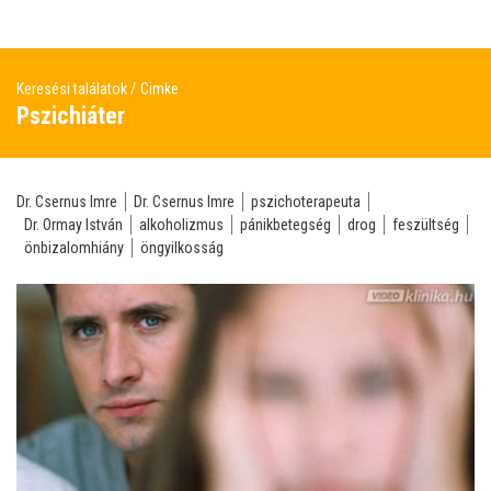
Keresési találatok
Cimke
Pszichiáter
Dr. Csernus Imre
Dr. Csernus Imre
pszichoterapeuta
Dr. Ormay István
alkoholizmus
pánikbetegség
drog
feszültség
önbizalomhiány
öngyilkosság