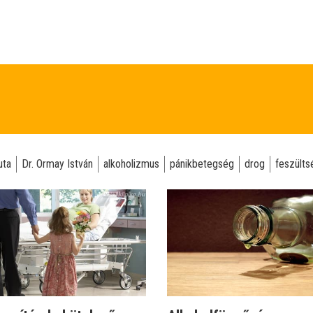
uta
Dr. Ormay István
alkoholizmus
pánikbetegség
drog
feszülts