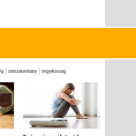
ég
önbizalomhiány
öngyilkosság