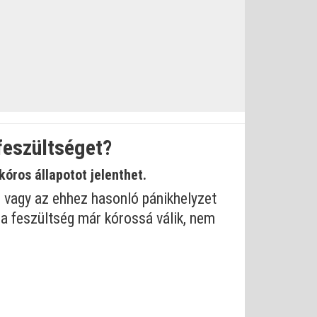
feszültséget?
óros állapotot jelenthet.
 vagy az ehhez hasonló pánikhelyzet
 a feszültség már kórossá válik, nem