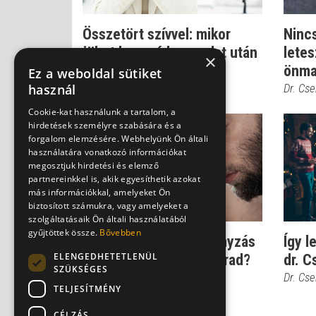
Összetört szívvel: mikor
Nincs
jöhet hosszú kapcsolat után
letes
×
új szer...
önma
Ez a weboldal sütiket
használ
Dr. Csernus Imre
Dr. Cs
Cookie-kat használunk a tartalom, a
hirdetések személyre szabására és a
forgalom elemzésére. Webhelyünk Ön általi
használatára vonatkozó információkat
megosztjuk hirdetési és elemző
partnereinkkel is, akik egyesíthetik azokat
más információkkal, amelyeket Ön
biztosított számukra, vagy amelyeket a
szolgáltatásaik Ön általi használatából
gyűjtöttek össze.
Bővebben
Leszokás után: a dohányzás
Így l
ELENGEDHETETLENÜL
megy, a depresszió marad?
dr. C
SZÜKSÉGES
Dr. Csernus Imre
Dr. Cs
TELJESÍTMÉNY
CÉLZÁS