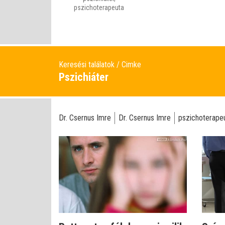
pszichoterapeuta
Keresési találatok
Cimke
Pszichiáter
Dr. Csernus Imre
Dr. Csernus Imre
pszichoterape