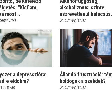
zorító, de kötelező
Alkoholfüggőség,
lgetés: "Kisfiam,
alkoholizmus: szinte
a most ...
észrevétlenül belecsús.
bényi Erika
Dr. Ormay István
yszer a depresszióra:
Állandó frusztráció: té
ad-e eldobni?
boldogok a szelídek?
may István
Dr. Ormay István