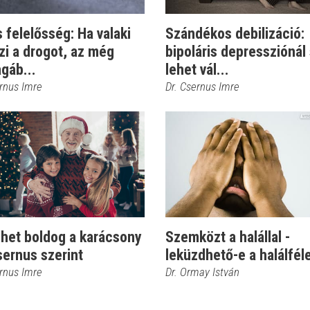
 felelősség: Ha valaki
Szándékos debilizáció:
zi a drogot, az még
bipoláris depressziónál
gáb...
lehet vál...
ernus Imre
Dr. Csernus Imre
ehet boldog a karácsony
Szemközt a halállal -
sernus szerint
leküzdhető-e a halálfél
ernus Imre
Dr. Ormay István