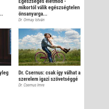
Egészséges életmód -
mikortól válik egészségtelen
..
önsanyarga...
Dr. Ormay István
nyleg
Dr. Csernus: csak így válhat a
szerelem igazi szövetséggé
Dr. Csernus Imre