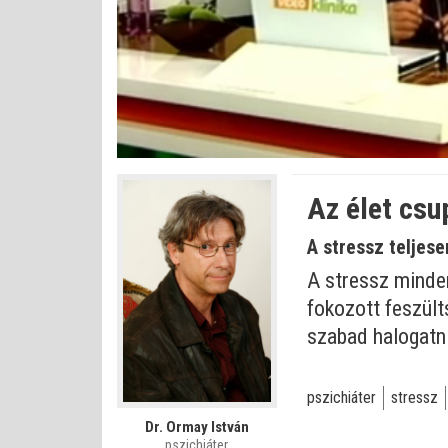
Betöltve
:
Állapot
:
Némítás
0%
0%
kikapcsolva
Az élet csu
A stressz teljese
A stressz minde
fokozott feszült
szabad halogatn
pszichiáter
stressz
Dr. Ormay István
pszichiáter,