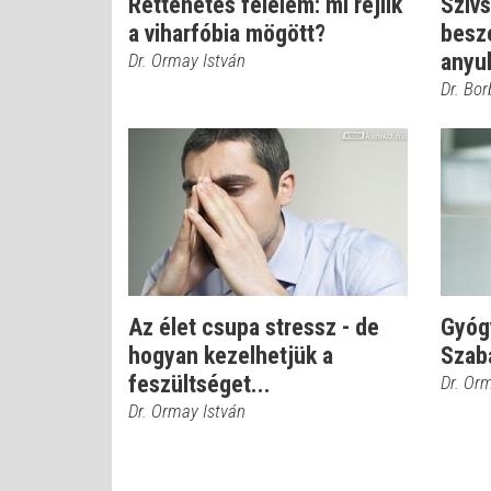
Rettenetes félelem: mi rejlik
Szívs
a viharfóbia mögött?
beszé
anyuk
Dr. Ormay István
Dr. Bor
Az élet csupa stressz - de
Gyóg
hogyan kezelhetjük a
Szab
feszültséget...
Dr. Or
Dr. Ormay István