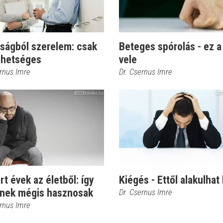
tságból szerelem: csak
Beteges spórolás - ez a
lehetséges
vele
ernus Imre
Dr. Csernus Imre
rt évek az életből: így
Kiégés - Ettől alakulhat 
tnek mégis hasznosak
Dr. Csernus Imre
ernus Imre