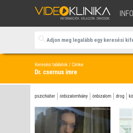
INF
Keresési találatok
Cimke
Dr. csernus imre
pszichiáter
önbizalomhiány
önbizalom
drog
k