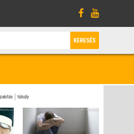
KERESÉS
zakítás
túlsúly