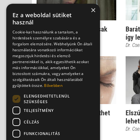
×
Ez a weboldal sütiket
használ
Vállald a félelmeket, csak
Bará
Cookie-kat használunk a tartalom, a
így nyerhetsz
így 
hirdetések személyre szabására és a
forgalom elemzésére. Webhelyünk Ön általi
Dr. Csernus Imre
Dr. Cs
használatára vonatkozó információkat
megosztjuk hirdetési és elemző
partnereinkkel is, akik egyesíthetik azokat
más információkkal, amelyeket Ön
biztosított számukra, vagy amelyeket a
szolgáltatásaik Ön általi használatából
gyűjtöttek össze.
Bővebben
ELENGEDHETETLENÜL
SZÜKSÉGES
TELJESÍTMÉNY
Nemi erőszak - Ez segíthet
Elszú
feldolgozni
lehe
CÉLZÁS
Dr. Csernus Imre
Dr. Cs
FUNKCIONALITÁS