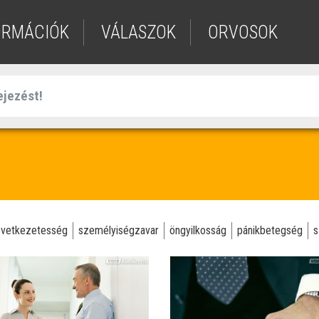
ORMÁCIÓK
VÁLASZOK
ORVOSOK
övetkezetesség
személyiségzavar
öngyilkosság
pánikbetegség
s