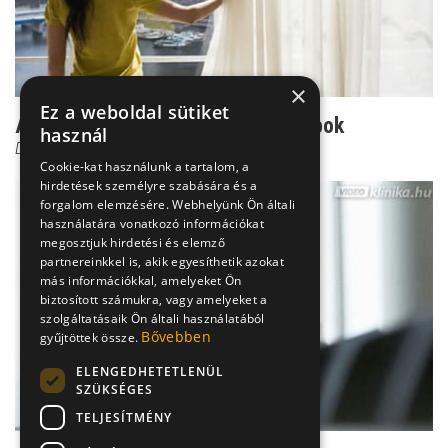
×
Ez a weboldal sütiket
A méhre mennek - miómák és polipok
használ
Dr. Novák Zoltán
Cookie-kat használunk a tartalom, a
hirdetések személyre szabására és a
forgalom elemzésére. Webhelyünk Ön általi
használatára vonatkozó információkat
megosztjuk hirdetési és elemző
partnereinkkel is, akik egyesíthetik azokat
más információkkal, amelyeket Ön
biztosított számukra, vagy amelyeket a
szolgáltatásaik Ön általi használatából
Bővebben
gyűjtöttek össze.
ELENGEDHETETLENÜL
SZÜKSÉGES
TELJESÍTMÉNY