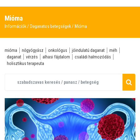
Mióma
Információk
Daganatos betegségek
Mióma
mióma
nőgyógyász
onkológus
jóindulatú daganat
méh
daganat
vérzés
alhasi fájdalom
családi halmozódás
holisztikus terapeuta