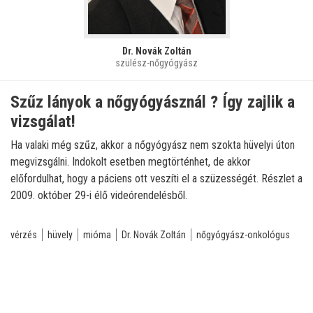
Dr. Novák Zoltán
szülész-nőgyógyász
Szűz lányok a nőgyógyásznál ? Így zajlik a
vizsgálat!
Ha valaki még szűz, akkor a nőgyógyász nem szokta hüvelyi úton
megvizsgálni. Indokolt esetben megtörténhet, de akkor
előfordulhat, hogy a páciens ott veszíti el a szüzességét. Részlet a
2009. október 29-i élő videórendelésből.
vérzés
hüvely
mióma
Dr. Novák Zoltán
nőgyógyász-onkológus