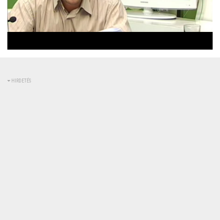
Betöltve
:
Állapot
:
Némítás
0%
0%
kikapcsolva
HIRDETÉS