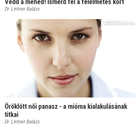
Védd a méhed! Ismerd fel a félelmetes kórt
Dr. Lintner Balázs
Öröklött női panasz - a mióma kialakulásának
titkai
Dr. Lintner Balázs